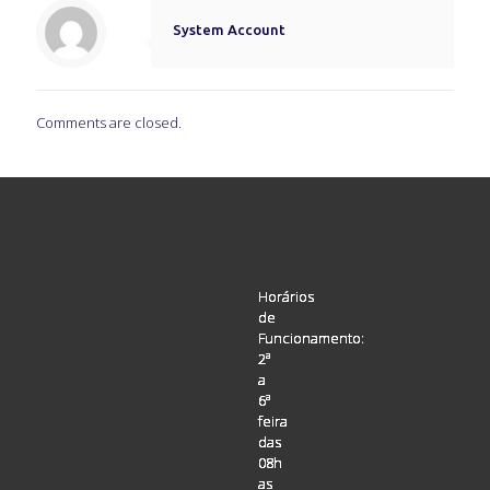
System Account
Comments are closed.
Horários
Horários
Horários
Horários
Horários
Horários
Horários
Horários
Horários
de
de
de
de
de
de
de
de
de
Funcionamento:
Funcionamento:
Funcionamento:
Funcionamento:
Funcionamento:
Funcionamento:
Funcionamento:
Funcionamento:
Funcionamento:
2ª
2ª
2ª
2ª
2ª
2ª
2ª
2ª
2ª
a
a
a
a
a
a
a
a
a
6ª
6ª
6ª
6ª
6ª
6ª
6ª
6ª
6ª
feira
feira
feira
feira
feira
feira
feira
feira
feira
das
das
das
das
das
das
das
das
das
08h
08h
08h
08h
08h
08h
08h
08h
08h
as
as
as
as
as
as
as
as
as