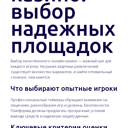
выбор
надежных
площадок
Выбор качественного онлайн казино — важный шаг для
каждого игрока. На рынке азартных развлечений
существует множество вариантов, и найти оптимальный
сложнее, чем кажется.
Что выбирают опытные игроки
Профессиональные геймеры обращают внимание на
лицензию, разнообразие игр и уровень безопасности.
Платформы должны предлагать прозрачные условия
вывода средств и надежную защиту данных.
Ключевые критерии оценки