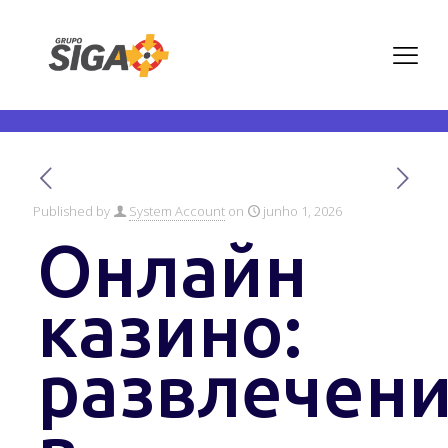
Онлайн казино:
развлечение в интернете
Published by
System Account
on
junho 1, 2026
Онлайн
казино:
развлечен