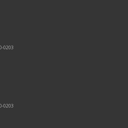
30-0203
30-0203