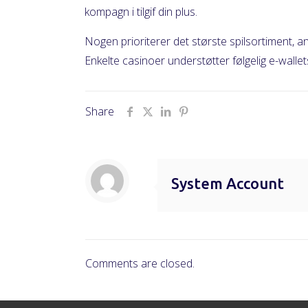
kompagn i tilgif din plus.
Nogen prioriterer det største spilsortiment, an
Enkelte casinoer understøtter følgelig e-wallets
Share
System Account
Comments are closed.