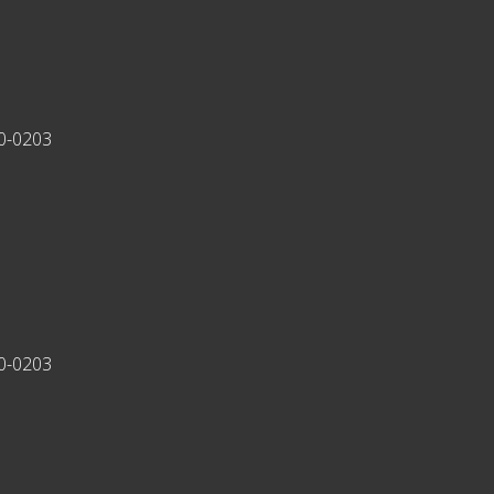
30-0203
30-0203