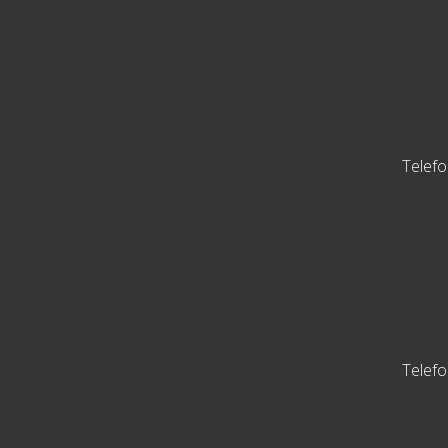
Telefo
Telefo