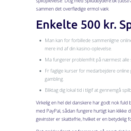
spiloplevelse. Dog med Spiludbydere.dk (udstra
sammen det overflødige ermol væk.
Enkelte 500 kr. 
Man kan for forbillede sammenligne online
mere ind af din kasino-oplevelse.
Ma fungerer problemfrit på nærmest all
Fr faglige kurser for medarbejdere online 
gambling.
Bliktag dig lokal tid i tilgif at gennemgå spi
Virkelig en hel del danskere har godt nok ful
med PayPal, sådan fungere hurtigt kan klikke d
gevinster er skattefrie, hvilket er en betydelig