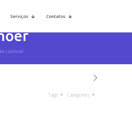
 maj 2026 til
Serviços
Contatos
noer
ke casinoer
Tags
Categories