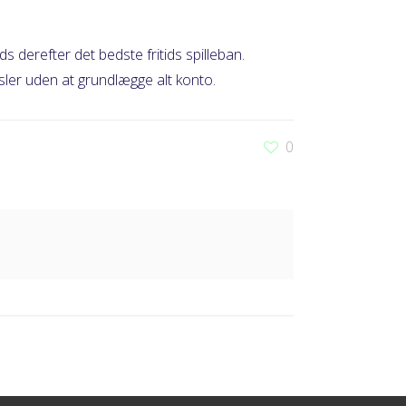
s derefter det bedste fritids spilleban.
ørsler uden at grundlægge alt konto.
0