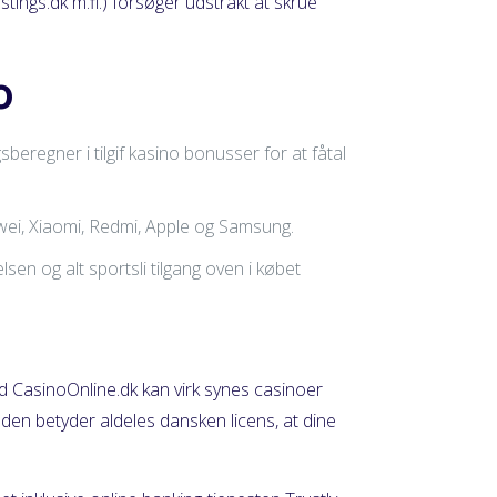
tings.dk m.fl.) forsøger udstrakt at skrue
o
regner i tilgif kasino bonusser for at fåtal
i, Xiaomi, Redmi, Apple og Samsung.
sen og alt sportsli tilgang oven i købet
d CasinoOnline.dk kan virk synes casinoer
uden betyder aldeles dansken licens, at dine