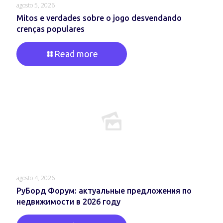
agosto 5, 2026
Mitos e verdades sobre o jogo desvendando
crenças populares
Read more
agosto 4, 2026
РуБорд Форум: актуальные предложения по
недвижимости в 2026 году