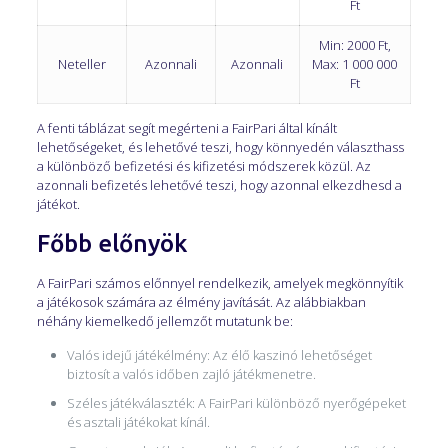
Ft
Min: 2000 Ft,
Neteller
Azonnali
Azonnali
Max: 1 000 000
Ft
A fenti táblázat segít megérteni a FairPari által kínált
lehetőségeket, és lehetővé teszi, hogy könnyedén választhass
a különböző befizetési és kifizetési módszerek közül. Az
azonnali befizetés lehetővé teszi, hogy azonnal elkezdhesd a
játékot.
Főbb előnyök
A FairPari számos előnnyel rendelkezik, amelyek megkönnyítik
a játékosok számára az élmény javítását. Az alábbiakban
néhány kiemelkedő jellemzőt mutatunk be:
Valós idejű játékélmény: Az élő kaszinó lehetőséget
biztosít a valós időben zajló játékmenetre.
Széles játékválaszték: A FairPari különböző nyerőgépeket
és asztali játékokat kínál.