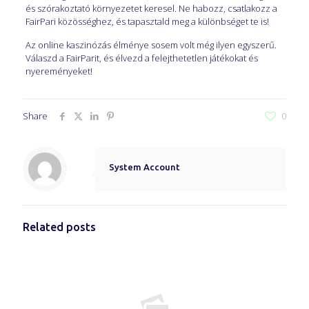
és szórakoztató környezetet keresel. Ne habozz, csatlakozz a
FairPari közösséghez, és tapasztald meg a különbséget te is!
Az online kaszinózás élménye sosem volt még ilyen egyszerű.
Válaszd a FairParit, és élvezd a felejthetetlen játékokat és
nyereményeket!
Share
0
System Account
Related posts