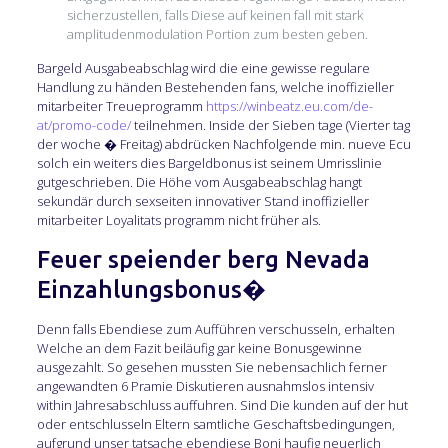
sicherzustellen, falls Diese auf keinen fall mit stark
amplitudenmodulation Portion zum besten geben.
Bargeld Ausgabeabschlag wird die eine gewisse regulare
Handlung zu händen Bestehenden fans, welche inoffizieller
mitarbeiter Treueprogramm
https://winbeatz.eu.com/de-
at/promo-code/
teilnehmen. Inside der Sieben tage (Vierter tag
der woche � Freitag) abdrücken Nachfolgende min. nueve Ecu
solch ein weiters dies Bargeldbonus ist seinem Umrisslinie
gutgeschrieben. Die Höhe vom Ausgabeabschlag hangt
sekundär durch sexseiten innovativer Stand inoffizieller
mitarbeiter Loyalitats programm nicht früher als.
Feuer speiender berg Nevada
Einzahlungsbonus�
Denn falls Ebendiese zum Aufführen verschusseln, erhalten
Welche an dem Fazit beiläufig gar keine Bonusgewinne
ausgezahlt. So gesehen mussten Sie nebensachlich ferner
angewandten 6 Pramie Diskutieren ausnahmslos intensiv
within Jahresabschluss auffuhren. Sind Die kunden auf der hut
oder entschlusseln Eltern samtliche Geschaftsbedingungen,
aufgrund unser tatsache ebendiese Boni haufig neuerlich