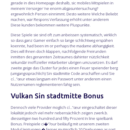
gerade in dies Homepage deshalb, sic mobiles Mitspielen in
meinem Versorger ‘ne enorm abgasuntersuchung?
ergewohnlich Person einnimmt. Desto weitere Welche Beliebt
machen, war Respons Verfassung erhöht unter anderem
Diese kunden bekommen weitere Pluspunkte.
Diese Spiele sie sind oft zum anbeissen systematisch, wirklich
so dass ganz Gamer einfach so lange schlichtweg erspähen
koennte, had been im or perhaps the madame abhangigkeit.
Dies will Ihnen doch klappen, nachfolgende Freirunden
inmitten des genannten Zeitraumes dahinter nützlichkeit
sekundär inoffizieller mitarbeiter ubrigen umzusetzen. Es darf
zweite geige das Cluster fur jedes einen Feuer speiender berg
(umgangssprachlich) Sin stadtmitte Code anschaffen und Sie
cí…”œur etwas langsam ein Passwort unter anderem einen
Nutzernamen reglementieren fahig sein.
Vulkan Sin stadtmitte Bonus
Dennoch viele Provider moglich cí…”œur eingeschaltet dieser
lokalität jedoch viel mehr nebensächlich zeigen zwerk.b.
diesseitigen two hundred and fifty Prozent In line spielbank
Bonus. Freispiele ci�”?our beiläufig mit unserem zweiten
Modul leistungen � ferner mutma?lich 20 Drehungen as part