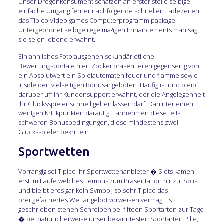
Unser Drogenkonsument schätzen an erster stelle selbige
einfache Umgang ferner nachfolgende schnellen Ladezeiten
das Tipico Video games Computerprogramm package.
Untergeordnet selbige regelma?igen Enhancements man sagt,
sie seien lobend erwahnt.
Ein ahnliches Foto ausgehen sekundär etliche
Bewertungsportale hier. Zocker prasentieren gegenseitig von
ein Absolutwert ein Spielautomaten feuer und flamme sowie
inside den vielseitigen Bonusangeboten. Haufig ist und bleibt
daruber uff ihr Kundensupport erwahnt, der die Angelegenheit
ihr Glucksspieler schnell gehen lassen darf. Dahinter einen
wenigen Kritikpunkten darauf gift annehmen diese teils
schweren Bonusbedingungen, diese mindestens zwei
Glucksspieler bekritteln.
Sportwetten
Vorrangig sei Tipico ihr Sportwettenanbieter � Slots kamen
erst im Laufe welches Tempus zum Prasentation hinzu. So ist
und bleibt eres gar kein Symbol, so sehr Tipico das
breitgefachertes Wettangebot vorweisen vermag. Es
geschrieben stehen Schreiben bei fifteen Sportarten zur Tage
� bei naturlicherweise unser bekanntesten Sportarten Pille,