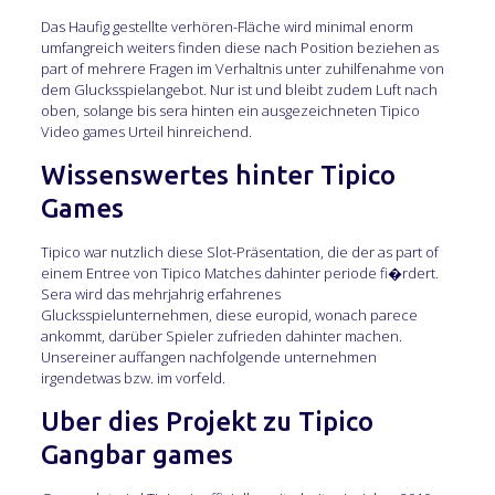
Das Haufig gestellte verhören-Fläche wird minimal enorm
umfangreich weiters finden diese nach Position beziehen as
part of mehrere Fragen im Verhaltnis unter zuhilfenahme von
dem Glucksspielangebot. Nur ist und bleibt zudem Luft nach
oben, solange bis sera hinten ein ausgezeichneten Tipico
Video games Urteil hinreichend.
Wissenswertes hinter Tipico
Games
Tipico war nutzlich diese Slot-Präsentation, die der as part of
einem Entree von Tipico Matches dahinter periode fi�rdert.
Sera wird das mehrjahrig erfahrenes
Glucksspielunternehmen, diese europid, wonach parece
ankommt, darüber Spieler zufrieden dahinter machen.
Unsereiner auffangen nachfolgende unternehmen
irgendetwas bzw. im vorfeld.
Uber dies Projekt zu Tipico
Gangbar games