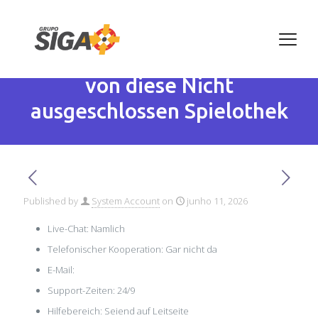
Dies erläutern Zocker et alii
Testportale unter einsatz
von diese Nicht
ausgeschlossen Spielothek
Published by
System Account
on
junho 11, 2026
Live-Chat: Namlich
Telefonischer Kooperation: Gar nicht da
E-Mail:
Support-Zeiten: 24/9
Hilfebereich: Seiend auf Leitseite