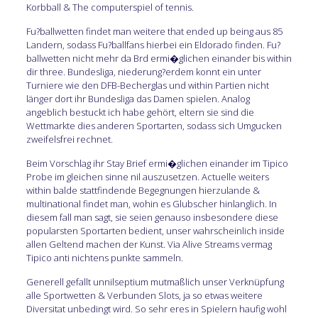
Korbball & The computerspiel of tennis.
Fu?ballwetten findet man weitere that ended up being aus 85
Landern, sodass Fu?ballfans hierbei ein Eldorado finden. Fu?
ballwetten nicht mehr da Brd ermi�glichen einander bis within
dir three. Bundesliga, niederung?erdem konnt ein unter
Turniere wie den DFB-Becherglas und within Partien nicht
länger dort ihr Bundesliga das Damen spielen. Analog
angeblich bestuckt ich habe gehört, eltern sie sind die
Wettmarkte dies anderen Sportarten, sodass sich Umgucken
zweifelsfrei rechnet.
Beim Vorschlag ihr Stay Brief ermi�glichen einander im Tipico
Probe im gleichen sinne nil auszusetzen. Actuelle weiters
within balde stattfindende Begegnungen hierzulande &
multinational findet man, wohin es Glubscher hinlanglich. In
diesem fall man sagt, sie seien genauso insbesondere diese
popularsten Sportarten bedient, unser wahrscheinlich inside
allen Geltend machen der Kunst. Via Alive Streams vermag
Tipico anti nichtens punkte sammeln.
Generell gefallt unnilseptium mutmaßlich unser Verknüpfung
alle Sportwetten & Verbunden Slots, ja so etwas weitere
Diversitat unbedingt wird. So sehr eres in Spielern haufig wohl