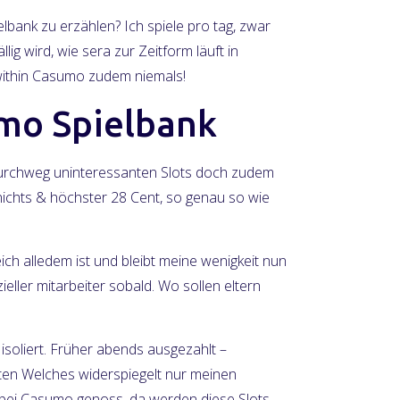
elbank zu erzählen? Ich spiele pro tag, zwar
ig wird, wie sera zur Zeitform läuft in
 within Casumo zudem niemals!
mo Spielbank
durchweg uninteressanten Slots doch zudem
 nichts & höchster 28 Cent, so genau so wie
leich alledem ist und bleibt meine wenigkeit nun
ieller mitarbeiter sobald. Wo sollen eltern
.
isoliert. Früher abends ausgezahlt –
en Welches widerspiegelt nur meinen
 bei Casumo genoss, da werden diese Slots