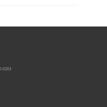
30-0203