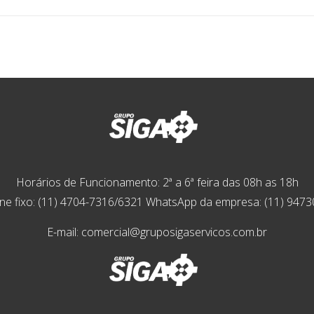
Horários de Funcionamento: 2ª a 6ª feira das 08h as 18h
ne fixo: (11) 4704-7316/6321 WhatsApp da empresa: (11) 947
E-mail: comercial@gruposigaservicos.com.br