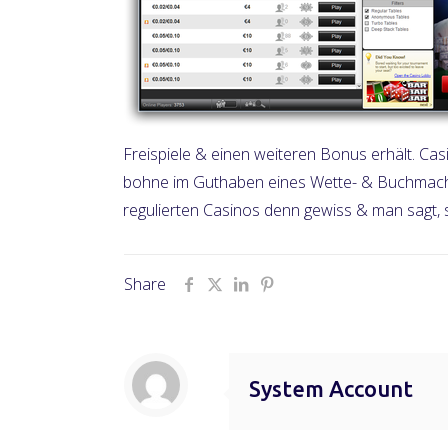
Freispiele & einen weiteren Bonus erhält. Casi
bohne im Guthaben eines Wette- & Buchmache
regulierten Casinos denn gewiss & man sagt, 
Share
System Account