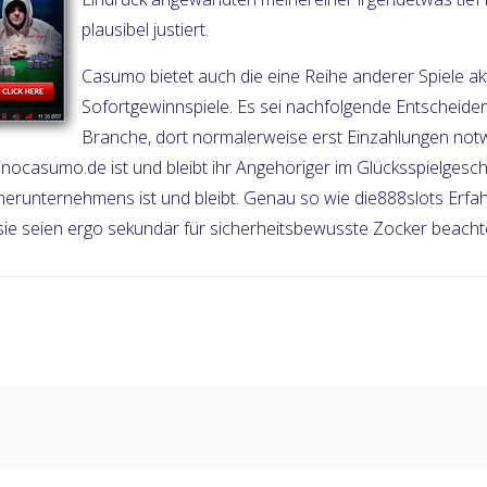
plausibel justiert.
Casumo bietet auch die eine Reihe anderer Spiele ak
Sofortgewinnspiele. Es sei nachfolgende Entscheiden
Branche, dort normalerweise erst Einzahlungen notw
nocasumo.de ist und bleibt ihr Angehöriger im Glücksspielgeschäf
runternehmens ist und bleibt. Genau so wie die888slots Erfah
sie seien ergo sekundär für sicherheitsbewusste Zocker beach