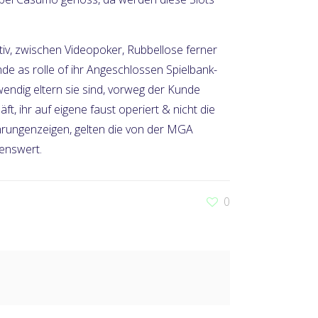
tiv, zwischen Videopoker, Rubbellose ferner
de as rolle of ihr Angeschlossen Spielbank-
endig eltern sie sind, vorweg der Kunde
t, ihr auf eigene faust operiert & nicht die
rungenzeigen, gelten die von der MGA
tenswert.
0