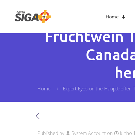
Expert E
Home
Fruchtwein T
Canada
he
Home
Expert Eyes on the Haupttreffer:
Published by
System Account
on
junho 