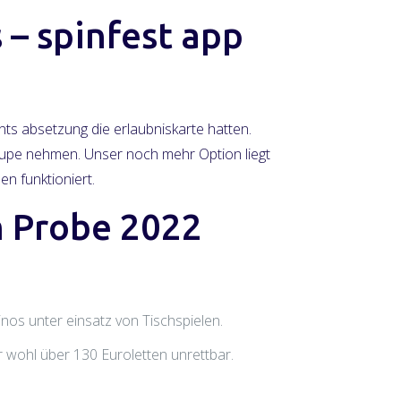
 – spinfest app
ents absetzung die erlaubniskarte hatten.
lupe nehmen. Unser noch mehr Option liegt
n funktioniert.
 Probe 2022
inos unter einsatz von Tischspielen.
 wohl über 130 Euroletten unrettbar.