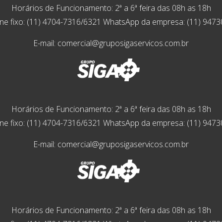
Horários de Funcionamento: 2ª a 6ª feira das 08h as 18h
ne fixo: (11) 4704-7316/6321 WhatsApp da empresa: (11) 947
E-mail: comercial@gruposigaservicos.com.br
Horários de Funcionamento: 2ª a 6ª feira das 08h as 18h
ne fixo: (11) 4704-7316/6321 WhatsApp da empresa: (11) 947
E-mail: comercial@gruposigaservicos.com.br
Horários de Funcionamento: 2ª a 6ª feira das 08h as 18h