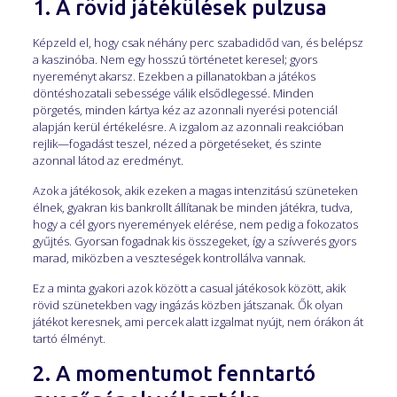
1. A rövid játékülések pulzusa
Képzeld el, hogy csak néhány perc szabadidőd van, és belépsz
a kaszinóba. Nem egy hosszú történetet keresel; gyors
nyereményt akarsz. Ezekben a pillanatokban a játékos
döntéshozatali sebessége válik elsődlegessé. Minden
pörgetés, minden kártya kéz az azonnali nyerési potenciál
alapján kerül értékelésre. A izgalom az azonnali reakcióban
rejlik—fogadást teszel, nézed a pörgetéseket, és szinte
azonnal látod az eredményt.
Azok a játékosok, akik ezeken a magas intenzitású szüneteken
élnek, gyakran kis bankrollt állítanak be minden játékra, tudva,
hogy a cél gyors nyeremények elérése, nem pedig a fokozatos
gyűjtés. Gyorsan fogadnak kis összegeket, így a szívverés gyors
marad, miközben a veszteségek kontrollálva vannak.
Ez a minta gyakori azok között a casual játékosok között, akik
rövid szünetekben vagy ingázás közben játszanak. Ők olyan
játékot keresnek, ami percek alatt izgalmat nyújt, nem órákon át
tartó élményt.
2. A momentumot fenntartó