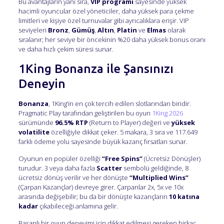
Bu avantajların yanı sıra,
VIP programı
sayesinde yüksek
hacimli oyuncular özel yöneticiler, daha yüksek para çekme
limitleri ve kişiye özel turnuvalar gibi ayrıcalıklara erişir. VIP
seviyeleri
Bronz
,
Gümüş
,
Altın
,
Platin
ve
Elmas
olarak
sıralanır; her seviye bir öncekinin %20 daha yüksek bonus oranı
ve daha hızlı çekim süresi sunar.
1King Bonanza ile Şansınızı
Deneyin
Bonanza
, 1King’in en çok tercih edilen slotlarından biridir.
Pragmatic Play tarafından geliştirilen bu oyun
1King 2026
sürümünde
96.5% RTP
(Return to Player) değeri ve
yüksek
volatilite
özelliğiyle dikkat çeker. 5 makara, 3 sıra ve 117.649
farklı ödeme yolu sayesinde büyük kazanç fırsatları sunar.
Oyunun en popüler özelliği
“Free Spins”
(Ücretsiz Dönüşler)
turudur. 3 veya daha fazla
Scatter
sembolü geldiğinde, 8
ücretsiz dönüş verilir ve her dönüşte
“Multiplied Wins”
(Çarpan Kazançlar) devreye girer. Çarpanlar 2x, 5x ve 10x
arasında değişebilir; bu da bir dönüşte kazançların
10 katına
kadar
çıkabileceği anlamına gelir.
Başarılı bir oyun deneyimi için dikkat edilmesi gereken birkaç