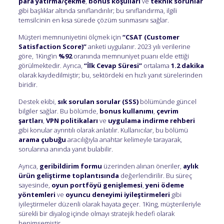
para yatırma/çekme
,
bonus koşulları
ve
teknik sorunlar
gibi başlıklar altında sınıflandırılır; bu sınıflandırma, ilgili
temsilcinin en kısa sürede çözüm sunmasını sağlar.
Müşteri memnuniyetini ölçmek için
“CSAT (Customer
Satisfaction Score)”
anketi uygulanır. 2023 yılı verilerine
göre, 1King’in
%92
oranında memnuniyet puanı elde ettiği
görülmektedir. Ayrıca,
“İlk Cevap Süresi”
ortalama
1.2 dakika
olarak kaydedilmiştir; bu, sektördeki en hızlı yanıt sürelerinden
biridir.
Destek ekibi,
sık sorulan sorular (SSS)
bölümünde güncel
bilgiler sağlar. Bu bölümde,
bonus kullanımı
,
çevrim
şartları
,
VPN politikaları
ve
uygulama indirme rehberi
gibi konular ayrıntılı olarak anlatılır. Kullanıcılar, bu bölümü
arama çubuğu
aracılığıyla anahtar kelimeyle tarayarak,
sorularına anında yanıt bulabilir.
Ayrıca,
geribildirim formu
üzerinden alınan öneriler,
aylık
ürün geliştirme toplantısında
değerlendirilir. Bu süreç
sayesinde,
oyun portföyü genişlemesi
,
yeni ödeme
yöntemleri
ve
oyuncu deneyimi iyileştirmeleri
gibi
iyileştirmeler düzenli olarak hayata geçer. 1King, müşterileriyle
sürekli bir diyalog içinde olmayı stratejik hedefi olarak
benimsemiştir.