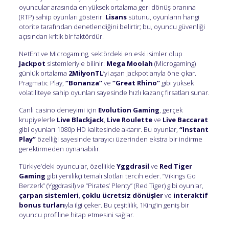
oyuncular arasında en yüksek ortalama geri dönüş oranına
(RTP) sahip oyunları gösterir.
Lisans
sütunu, oyunların hangi
otorite tarafından denetlendiğini belirtir; bu, oyuncu güvenliği
açısından kritik bir faktördür.
NetEnt ve Microgaming, sektördeki en eski isimler olup
Jackpot
sistemleriyle bilinir.
Mega Moolah
(Microgaming)
günlük ortalama
2MilyonTL
’yi aşan jackpotlarıyla öne çıkar.
Pragmatic Play,
“Bonanza”
ve
“Great Rhino”
gibi yüksek
volatiliteye sahip oyunları sayesinde hızlı kazanç fırsatları sunar.
Canlı casino deneyimi için
Evolution Gaming
, gerçek
krupiyelerle
Live Blackjack
,
Live Roulette
ve
Live Baccarat
gibi oyunları 1080p HD kalitesinde aktarır. Bu oyunlar,
“Instant
Play”
özelliği sayesinde tarayıcı üzerinden ekstra bir indirme
gerektirmeden oynanabilir.
Türkiye’deki oyuncular, özellikle
Yggdrasil
ve
Red Tiger
Gaming
gibi yenilikçi temalı slotları tercih eder. “Vikings Go
Berzerk” (Yggdrasil) ve “Pirates’ Plenty” (Red Tiger) gibi oyunlar,
çarpan sistemleri
,
çoklu ücretsiz dönüşler
ve
interaktif
bonus turları
yla ilgi çeker. Bu çeşitlilik, 1King’in geniş bir
oyuncu profiline hitap etmesini sağlar.