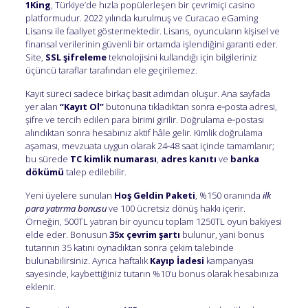
1King
, Türkiye’de hızla popülerleşen bir çevrimiçi casino
platformudur. 2022 yılında kurulmuş ve Curacao eGaming
Lisansı ile faaliyet göstermektedir. Lisans, oyuncuların kişisel ve
finansal verilerinin güvenli bir ortamda işlendiğini garanti eder.
Site,
SSL şifreleme
teknolojisini kullandığı için bilgileriniz
üçüncü taraflar tarafından ele geçirilemez.
Kayıt süreci sadece birkaç basit adımdan oluşur. Ana sayfada
yer alan
“Kayıt Ol”
butonuna tıkladıktan sonra e‑posta adresi,
şifre ve tercih edilen para birimi girilir. Doğrulama e‑postası
alındıktan sonra hesabınız aktif hâle gelir. Kimlik doğrulama
aşaması, mevzuata uygun olarak 24‑48 saat içinde tamamlanır;
bu sürede
TC kimlik numarası
,
adres kanıtı
ve
banka
dökümü
talep edilebilir.
Yeni üyelere sunulan
Hoş Geldin Paketi
, %150 oranında
ilk
para yatırma bonusu
ve 100 ücretsiz dönüş hakkı içerir.
Örneğin, 500TL yatıran bir oyuncu toplam 1250TL oyun bakiyesi
elde eder. Bonusun
35x çevrim şartı
bulunur, yani bonus
tutarının 35 katını oynadıktan sonra çekim talebinde
bulunabilirsiniz. Ayrıca haftalık
Kayıp İadesi
kampanyası
sayesinde, kaybettiğiniz tutarın %10’u bonus olarak hesabınıza
eklenir.