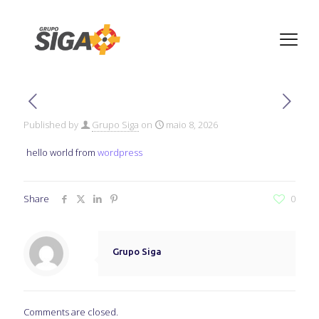
hello world
Published by
Grupo Siga
on
maio 8, 2026
hello world from
wordpress
Share
0
Grupo Siga
Comments are closed.