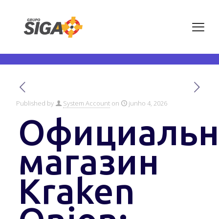
ЗЕРКАЛО SHOP САЙТ
ONION TOR KRAKEN
Published by
System Account
on
junho 4, 2026
Официаль
магазин
Kraken