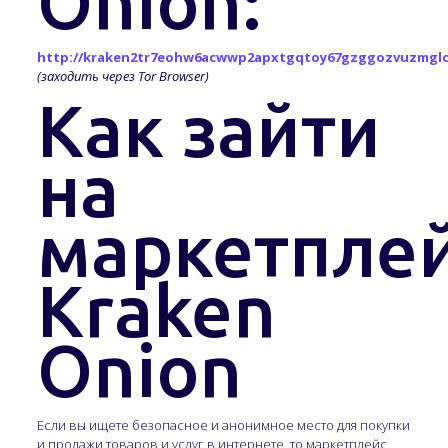
Onion
:
http://kraken2tr7eohw6acwwp2apxtgqtoy67gzggozvuzmglc
(заходить через Tor Browser)
Как зайти
на
маркетпле
Kraken
Onion
Если вы ищете безопасное и анонимное место для покупки
и продажи товаров и услуг в интернете, то маркетплейс