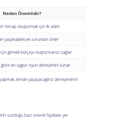
Neden Önemlidir?
bir hesap oluşturmak için ilk adım.
n yaşanabilecek sorunları önler.
in gerekli bütçeyi oluşturmanızı sağlar.
ıza göre en uygun oyun deneyimini sunar.
u yapmak, ileride yaşayacağınız deneyimlerin
et’in sunduğu bazı önemli faydalar yer