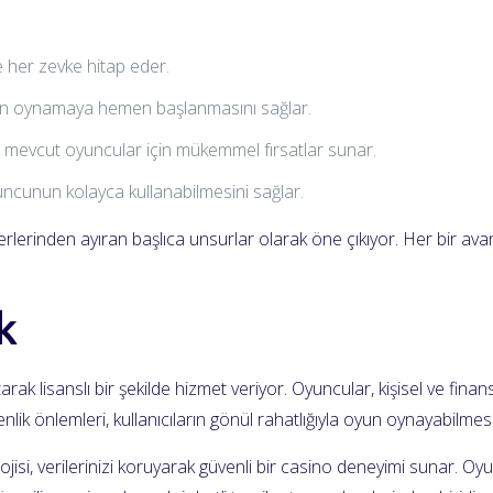
le her zevke hitap eder.
oyun oynamaya hemen başlanmasını sağlar.
e mevcut oyuncular için mükemmel fırsatlar sunar.
uncunun kolayca kullanabilmesini sağlar.
ğerlerinden ayıran başlıca unsurlar olarak öne çıkıyor. Her bir av
k
tarak lisanslı bir şekilde hizmet veriyor. Oyuncular, kişisel ve finans
 önlemleri, kullanıcıların gönül rahatlığıyla oyun oynayabilmesin
isi, verilerinizi koruyarak güvenli bir casino deneyimi sunar. Oyun