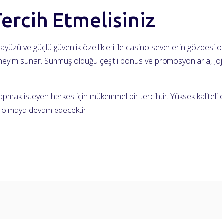
ercih Etmelisiniz
arayüzü ve güçlü güvenlik özellikleri ile casino severlerin gözdes
eneyim sunar. Sunmuş olduğu çeşitli bonus ve promosyonlarla, Joj
pmak isteyen herkes için mükemmel bir tercihtir. Yüksek kaliteli o
rm olmaya devam edecektir.