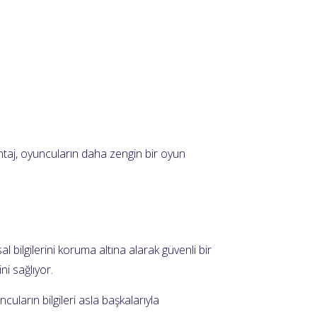
antaj, oyuncuların daha zengin bir oyun
al bilgilerini koruma altına alarak güvenli bir
i sağlıyor.
cuların bilgileri asla başkalarıyla