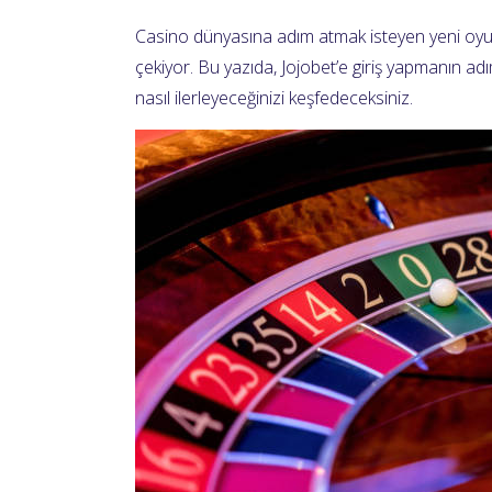
Casino dünyasına adım atmak isteyen yeni oyuncu
çekiyor. Bu yazıda, Jojobet’e giriş yapmanın ad
nasıl ilerleyeceğinizi keşfedeceksiniz.