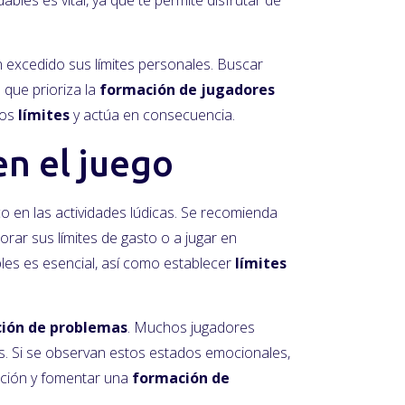
ables es vital, ya que te permite disfrutar de
 excedido sus límites personales. Buscar
 que prioriza la
formación de jugadores
ios
límites
y actúa en consecuencia.
en el juego
o en las actividades lúdicas. Se recomienda
ar sus límites de gasto o a jugar en
les es esencial, así como establecer
límites
ción de problemas
. Muchos jugadores
es. Si se observan estos estados emocionales,
uación y fomentar una
formación de