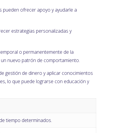
los pueden ofrecer apoyo y ayudarle a
ecer estrategias personalizadas y
e temporal o permanentemente de la
er un nuevo patrón de comportamiento.
de gestión de dinero y aplicar conocimientos
nes, lo que puede lograrse con educación y
de tiempo determinados.