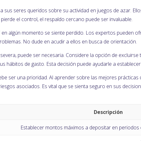
 a sus seres queridos sobre su actividad en juegos de azar. El
pierde el control, el respaldo cercano puede ser invaluable.
 en algún momento se siente perdido. Los expertos pueden ofr
problemas. No dude en acudir a ellos en busca de orientación.
severa, puede ser necesaria. Considere la opción de excluirs
sus hábitos de gasto. Esta decisión puede ayudarle a establec
ebe ser una prioridad. Al aprender sobre las mejores prácticas 
riesgos asociados. Es vital que se sienta seguro en sus decisio
Descripción
Establecer montos máximos a depositar en periodos 