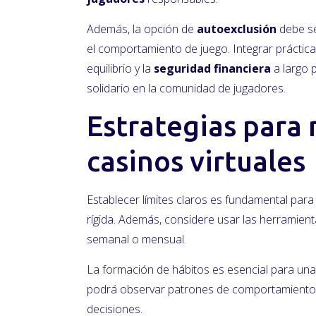
Además, la opción de
autoexclusión
debe se
el comportamiento de juego. Integrar práctic
equilibrio y la
seguridad financiera
a largo 
solidario en la comunidad de jugadores.
Estrategias para 
casinos virtuales
Establecer límites claros es fundamental par
rígida. Además, considere usar las herramient
semanal o mensual.
La formación de hábitos es esencial para una 
podrá observar patrones de comportamiento y 
decisiones.