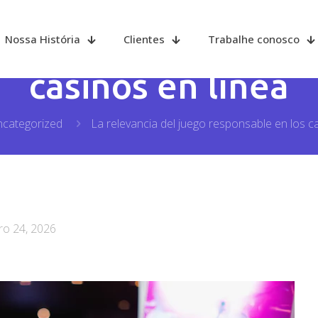
ia del juego respon
Nossa História
Clientes
Trabalhe conosco
casinos en línea
categorized
La relevancia del juego responsable en los c
iro 24, 2026