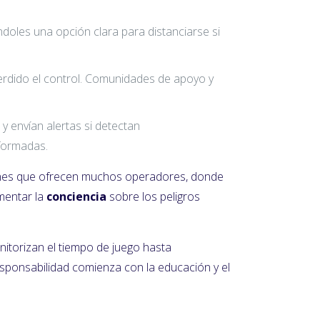
oles una opción clara para distanciarse si
rdido el control. Comunidades de apoyo y
y envían alertas si detectan
nformadas.
iones que ofrecen muchos operadores, donde
mentar la
conciencia
sobre los peligros
itorizan el tiempo de juego hasta
esponsabilidad comienza con la educación y el