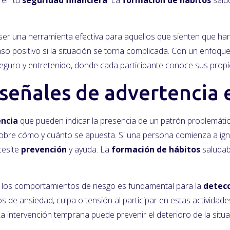
 en tu
seguridad financiera
. La
formación de hábitos
salud
er una herramienta efectiva para aquellos que sienten que han
o positivo si la situación se torna complicada. Con un enfoque
guro y entretenido, donde cada participante conoce sus prop
 señales de advertencia 
encia
que pueden indicar la presencia de un patrón problemátic
bre cómo y cuánto se apuesta. Si una persona comienza a ignor
cesite
prevención
y ayuda. La
formación de hábitos
saludab
los comportamientos de riesgo es fundamental para la
detec
de ansiedad, culpa o tensión al participar en estas actividad
La intervención temprana puede prevenir el deterioro de la sit