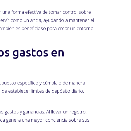
 una forma efectiva de tomar control sobre
servir como un ancla, ayudando a mantener el
ambién es beneficioso para crear un entorno
os gastos en
supuesto específico y cúmplalo de manera
e establecer límites de depósito diario,
gastos y ganancias. Al llevar un registro,
tica genera una mayor conciencia sobre sus