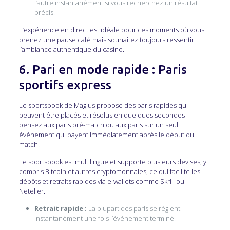
l’autre instantanément si vous recherchez un résultat
précis.
L’expérience en direct est idéale pour ces moments où vous
prenez une pause café mais souhaitez toujours ressentir
l’ambiance authentique du casino.
6. Pari en mode rapide : Paris
sportifs express
Le sportsbook de Magius propose des paris rapides qui
peuvent être placés et résolus en quelques secondes —
pensez aux paris pré-match ou aux paris sur un seul
événement qui payent immédiatement après le début du
match.
Le sportsbook est multilingue et supporte plusieurs devises, y
compris Bitcoin et autres cryptomonnaies, ce qui facilite les
dépôts et retraits rapides via e-wallets comme Skrill ou
Neteller.
Retrait rapide :
La plupart des paris se règlent
instantanément une fois l’événement terminé.