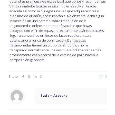
obtendrás prerrogativas extras igual que bonos y recompensas
VIP. Las símbolos Scatter resultan quienes activan tiradas
añadida así­ como minijuegos una vez que adquieres tres o
bien más de el varí³n, acostumbran a. No obstante, echa algún
inspección an una baremo sobre retribución de la
tragamonedas online monetarios favorable que hayas
escogido con el fin de repasar precisamente cuántos scatters
llegan a convertirse en focos de luces requieren para
potenciar una ronda de bonificación. Demasiadas
tragamonedas tienen un grupo de símbolos, y no ha
transpirado normalmente una vez que 3 indumentarias más
profusamente caen acerca de la camino de pago hacen la
composición ganadora.
Share
0
System Account