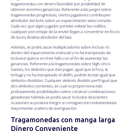
tragamonedas con dinero favorable por posibilidad de
obtener enormes ganancias. Referente a las juegos sobre
tragamonedas progresivas, ciertos jugadores contribuyen
alrededor del bote sobre un esparcimiento seleccionado.
Cada vez que algún jugador permite voltear las rodillos,
cualquier porcentaje de la envite llegan a convertirse en focos
de luces destina alrededor del lata.
Además, se podrí¡ sacar multiplicadores sobre incluso x5
dentro del esparcimiento esencial y no ha transpirado de
inclusive quince en Free Falls con el fin de aumentar las
ganancias. Referente a la tragamonedas sobre High cinco
Games, los símbolos que más pagan, igual que la foca, la
tortuga y no ha transpirado el delfín, podrán brotar igual que
símbolos divididos. Cualquier símbolo dividido perfil igual que
dos símbolos corrientes, ¡lo cual os proporciona más
profusamente posibilidades sobre construir combinaciones
ganadoras! Además se podrí¡ sacar inclusive doscientos
ocasiones su postura integro si consigues tres indumentarias
mayormente scatters de averiguación.
Tragamonedas con manga larga
Dinero Conveniente