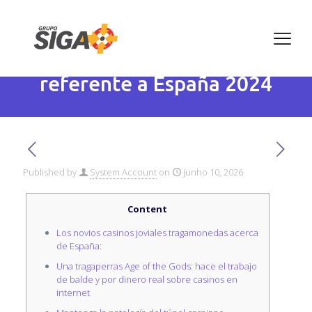
Más grandes Tragamonedas
En internet por Dinero Real
referente a España 2024
Published by
System Account
on
junho 10, 2026
Content
Los novios casinos joviales tragamonedas acerca
de España:
Una tragaperras Age of the Gods: hace el trabajo
de balde y por dinero real sobre casinos en
internet