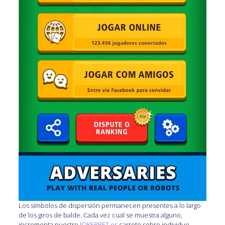
Los símbolos de dispersión permanecen presentes a lo largo
de los giros de balde. Cada vez cual se muestra alguno,
incrementa nuestro
JOKERBET.es
carrete sobre individuo