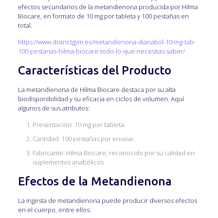
efectos secundarios de la metandienona producida por Hilma
Biocare, en formato de 10 mg por tableta y 100 pestañas en
total.
https://www.districtgym.es/metandienona-dianabol-10-mg-tab-
100-pestanas-hilma-biocare-todo-lo-que-necesitas-saber/
Características del Producto
La metandienona de Hilma Biocare destaca por su alta
biodisponibilidad y su eficacia en ciclos de volumen. Aquí
algunos de sus atributos:
Presentación: 10 mg por tableta.
Cantidad: 100 pestañas por envase.
Fabricante: Hilma Biocare, reconocido por su calidad en
suplementos anabólicos.
Efectos de la Metandienona
La ingesta de metandienona puede producir diversos efectos
en el cuerpo, entre ellos: