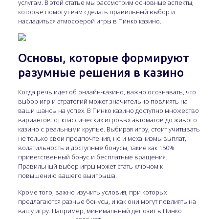
услугам. В этой статье мы рассмотрим основные аспекты,
которые помогут вам сделать правильный выбор и
насладиться атмосферой игры в Пинко казино.
Основы, которые формируют
разумные решения в казино
Когда речь идет об онлайн-казино, важно осознавать, что
выбор игр и стратегий может значительно повлиять на
ваши шансы на успех. В Пинко казино доступно множество
вариантов: от классических игровых автоматов до живого
казино с реальными крупье. Выбирая игру, стоит учитывать
не только свои предпочтения, но и механизмы выплат,
волатильность и доступные бонусы, такие как 150%
приветственный бонус и бесплатные вращения.
Правильный выбор игры может стать ключом к
повышению вашего выигрыша.
Кроме того, важно изучить условия, при которых
предлагаются разные бонусы, и как они могут повлиять на
вашу игру. Например, минимальный депозит в Пинко