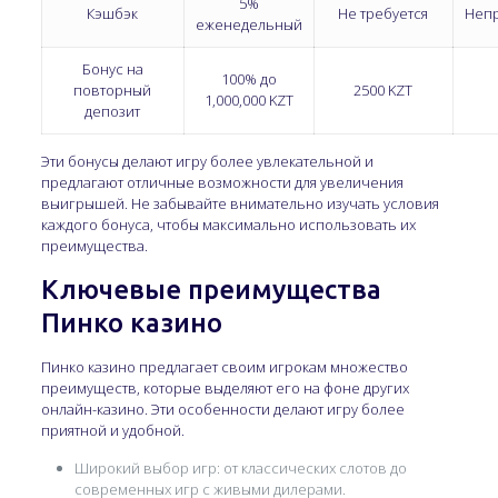
5%
Кэшбэк
Не требуется
Неп
еженедельный
Бонус на
100% до
повторный
2500 KZT
1,000,000 KZT
депозит
Эти бонусы делают игру более увлекательной и
предлагают отличные возможности для увеличения
выигрышей. Не забывайте внимательно изучать условия
каждого бонуса, чтобы максимально использовать их
преимущества.
Ключевые преимущества
Пинко казино
Пинко казино предлагает своим игрокам множество
преимуществ, которые выделяют его на фоне других
онлайн-казино. Эти особенности делают игру более
приятной и удобной.
Широкий выбор игр: от классических слотов до
современных игр с живыми дилерами.