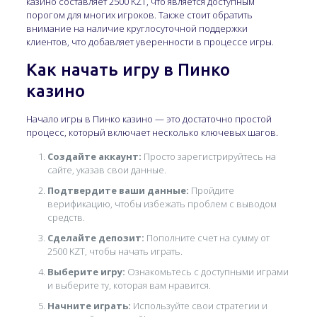
казино составляет 2500 KZT, что является доступным
порогом для многих игроков. Также стоит обратить
внимание на наличие круглосуточной поддержки
клиентов, что добавляет уверенности в процессе игры.
Как начать игру в Пинко
казино
Начало игры в Пинко казино — это достаточно простой
процесс, который включает несколько ключевых шагов.
Создайте аккаунт:
Просто зарегистрируйтесь на
сайте, указав свои данные.
Подтвердите ваши данные:
Пройдите
верификацию, чтобы избежать проблем с выводом
средств.
Сделайте депозит:
Пополните счет на сумму от
2500 KZT, чтобы начать играть.
Выберите игру:
Ознакомьтесь с доступными играми
и выберите ту, которая вам нравится.
Начните играть:
Используйте свои стратегии и