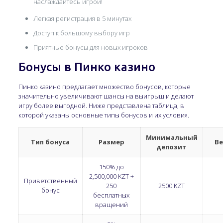
наслаждайтесь игрой!
Легкая регистрация в 5 минутах
Доступ к большому выбору игр
Приятные бонусы для новых игроков
Бонусы в Пинко казино
Пинко казино предлагает множество бонусов, которые
значительно увеличивают шансы на выигрыш и делают
игру более выгодной. Ниже представлена таблица, в
которой указаны основные типы бонусов и их условия.
Минимальный
Тип бонуса
Размер
В
депозит
150% до
2,500,000 KZT +
Приветственный
250
2500 KZT
бонус
бесплатных
вращений