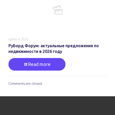
agosto 4, 2026
РуБорд Форум: актуальные предложения по
недвижимости в 2026 году
Read more
Comments are closed.