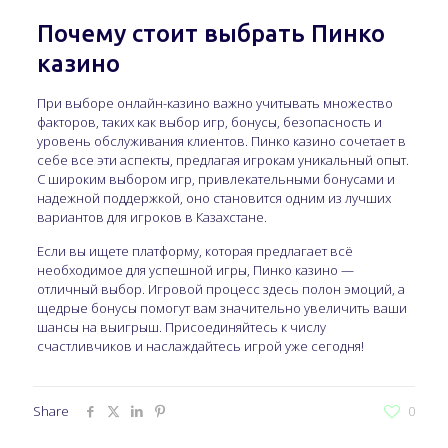
Почему стоит выбрать Пинко
казино
При выборе онлайн-казино важно учитывать множество
факторов, таких как выбор игр, бонусы, безопасность и
уровень обслуживания клиентов. Пинко казино сочетает в
себе все эти аспекты, предлагая игрокам уникальный опыт.
С широким выбором игр, привлекательными бонусами и
надежной поддержкой, оно становится одним из лучших
вариантов для игроков в Казахстане.
Если вы ищете платформу, которая предлагает всё
необходимое для успешной игры, Пинко казино —
отличный выбор. Игровой процесс здесь полон эмоций, а
щедрые бонусы помогут вам значительно увеличить ваши
шансы на выигрыш. Присоединяйтесь к числу
счастливчиков и наслаждайтесь игрой уже сегодня!
Share
0