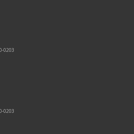
30-0203
30-0203