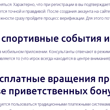
няться.
Характерно, что при регистрации в вы подтверждае
ется точной и правдивой. После создания аккаунта на сайт
ности сразу пройдите процесс верификации. Для этого по
а спортивные события и
и в мобильном приложении. Консультанты отвечают в режим
яется то (что игрок всегда находится в центре внимания),
сплатные вращения пр
ве приветственных бон
уется пользоваться традиционными платежными системами