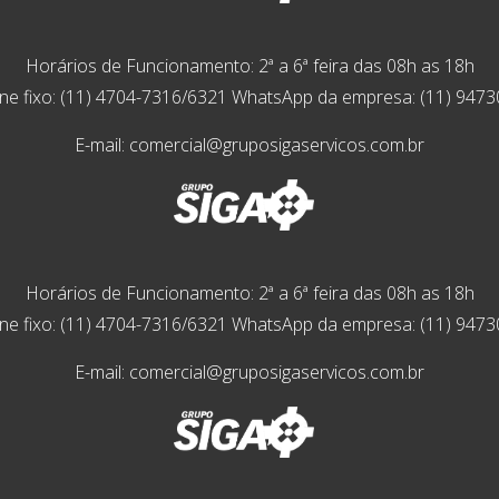
Horários de Funcionamento: 2ª a 6ª feira das 08h as 18h
ne fixo: (11) 4704-7316/6321 WhatsApp da empresa: (11) 947
E-mail: comercial@gruposigaservicos.com.br
Horários de Funcionamento: 2ª a 6ª feira das 08h as 18h
ne fixo: (11) 4704-7316/6321 WhatsApp da empresa: (11) 947
E-mail: comercial@gruposigaservicos.com.br