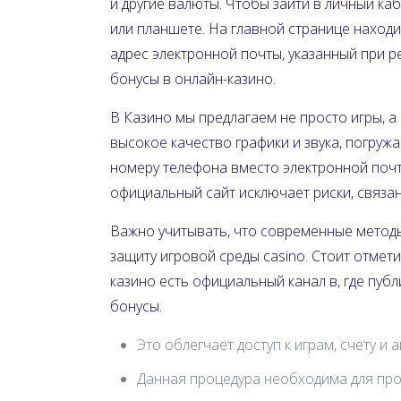
и другие валюты. Чтобы зайти в личный к
или планшете. На главной странице находи
адрес электронной почты, указанный при 
бонусы в онлайн-казино.
В Казино мы предлагаем не просто игры, 
высокое качество графики и звука, погруж
номеру телефона вместо электронной почт
официальный сайт исключает риски, связ
Важно учитывать, что современные методы
защиту игровой среды casino. Стоит отметит
казино есть официальный канал в, где пуб
бонусы.
Это облегчает доступ к играм, счету и
Данная процедура необходима для про