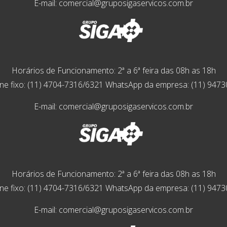
E-mail: comercial@gruposigaservicos.com.br
Horários de Funcionamento: 2ª a 6ª feira das 08h as 18h
ne fixo: (11) 4704-7316/6321 WhatsApp da empresa: (11) 947
E-mail: comercial@gruposigaservicos.com.br
Horários de Funcionamento: 2ª a 6ª feira das 08h as 18h
ne fixo: (11) 4704-7316/6321 WhatsApp da empresa: (11) 947
E-mail: comercial@gruposigaservicos.com.br