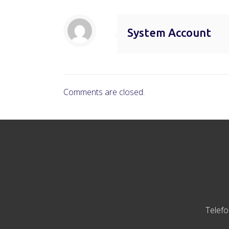
System Account
Comments are closed.
Telefo