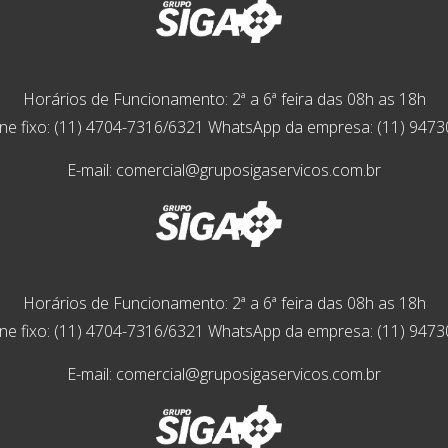
Horários de Funcionamento: 2ª a 6ª feira das 08h as 18h
ne fixo: (11) 4704-7316/6321 WhatsApp da empresa: (11) 947
E-mail: comercial@gruposigaservicos.com.br
Horários de Funcionamento: 2ª a 6ª feira das 08h as 18h
ne fixo: (11) 4704-7316/6321 WhatsApp da empresa: (11) 947
E-mail: comercial@gruposigaservicos.com.br