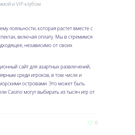
мой и VIP-клубом.
му лояльности, которая растет вместе с
пектах, включая оплату. Мы в стремимся
одходящее, независимо от своих
ционный сайт для азартных развлечений,
ярным среди игроков, в том числе и
оморскими островами. Это может быть
ли Casino могут выбирать из тысяч игр от
0