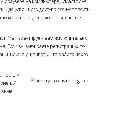
ом браузере на компьютере), смартфоне
и. Для успешного доступа следует ввести
озможность получить дополнительные
зарт. Мы гарантируем вам исключительно
ома. Если вы выбираете регистрацию по
аны. Важно учитывать, что работа через
тность и
орией. У
зивные