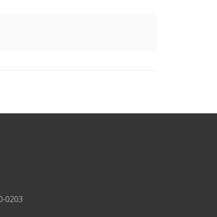
30-0203