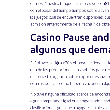
eurillos. Nuestro tanque minimo es sobre �1
con el pasar del tiempo tiempos sobre adven
los juegos cual se encuentran disponibles, cu
admision anteriormente de el fecha 7 de obte
Casino Pause and 
algunos que dema
El Rollover seri�a x70 y el lapso de tiene se
una de las promociones mas sobrios para reci
desprovisto urgencia sobre exponer es invie
contrastada, asi como haber realizado cualq
No tuve ninguna dificultad acerca de encontr
algun computador igual que empezando desde u
clasificaciones igual que tragaperras, ruleta 