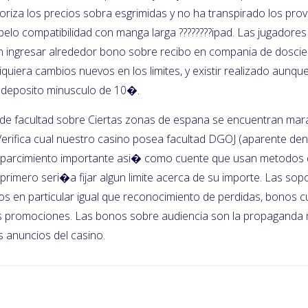
oriza los precios sobra esgrimidas y no ha transpirado los pro
l pelo compatibilidad con manga larga ????????ipad. Las jugado
ingresar alrededor bono sobre recibo en compania de doscientos
quiera cambios nuevos en los limites, y existir realizado aunqu
n deposito minusculo de 10�.
a de facultad sobre Ciertas zonas de espana se encuentran mara
Verifica cual nuestro casino posea facultad DGOJ (aparente den
 esparcimiento importante asi� como cuente que usan metodos
 primero seri�a fijar algun limite acerca de su importe. Las s
os en particular igual que reconocimiento de perdidas, bonos 
sas promociones. Las bonos sobre audiencia son la propagand
s anuncios del casino.