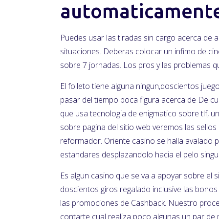
automaticament
Puedes usar las tiradas sin cargo acerca de 
situaciones. Deberas colocar un infimo de ci
sobre 7 jornadas. Los pros y las problemas q
El folleto tiene alguna ningun,doscientos j
pasar del tiempo poca figura acerca de De cu
que usa tecnologia de enigmatico sobre tlf, u
sobre pagina del sitio web veremos las sellos
reformador. Oriente casino se halla avalado 
estandares desplazandolo hacia el pelo singu
Es algun casino que se va a apoyar sobre el
doscientos giros regalado inclusive las bono
las promociones de Cashback. Nuestro proceso
contarte cual realiza poco algunas un par de 