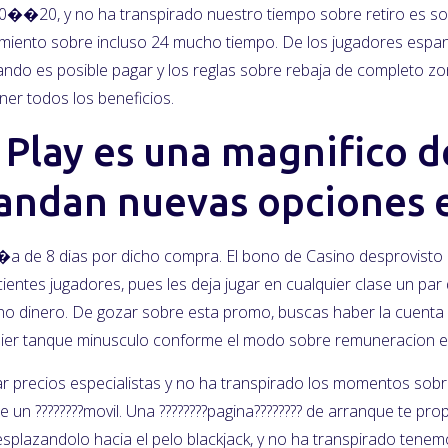
0��20, y no ha transpirado nuestro tiempo sobre retiro es so
imiento sobre incluso 24 mucho tiempo. De los jugadores espa
ando es posible pagar y los reglas sobre rebaja de completo zo
ner todos los beneficios.
Play es una magnifico d
ndan nuevas opciones e
ri�a de 8 dias por dicho compra. El bono de Casino desprovisto
entes jugadores, pues les deja jugar en cualquier clase un par
rno dinero. De gozar sobre esta promo, buscas haber la cuent
uier tanque minusculo conforme el modo sobre remuneracion e
ar precios especialistas y no ha transpirado los momentos sobr
n ????????movil. Una ????????pagina???????? de arranque te pro
desplazandolo hacia el pelo blackjack, y no ha transpirado tenemo