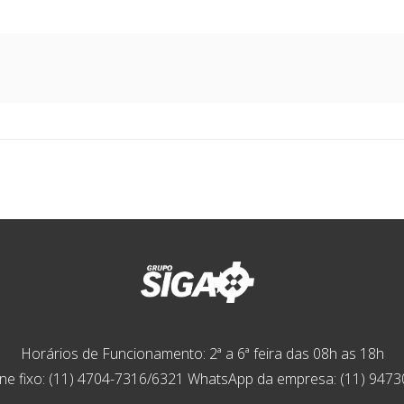
Horários de Funcionamento: 2ª a 6ª feira das 08h as 18h
ne fixo: (11) 4704-7316/6321 WhatsApp da empresa: (11) 947