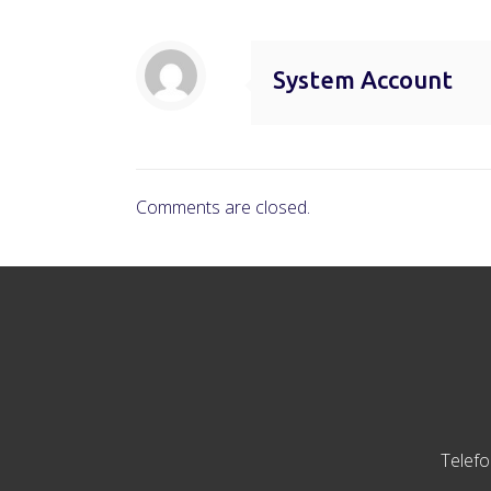
System Account
Comments are closed.
Telefo