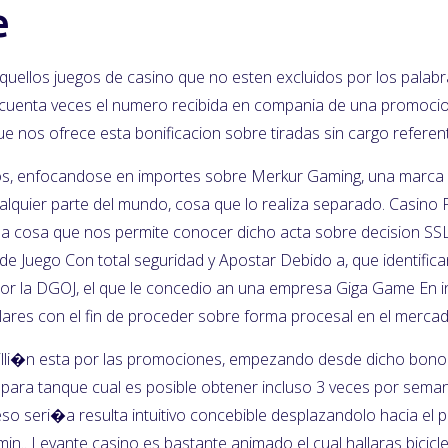
e
aquellos juegos de casino que no esten excluidos por los pala
ncuenta veces el numero recibida en compania de una promocion
ue nos ofrece esta bonificacion sobre tiradas sin cargo refere
uegos, enfocandose en importes sobre Merkur Gaming, una marc
alquier parte del mundo, cosa que lo realiza separado. Casino 
na cosa que nos permite conocer dicho acta sobre decision SSL,
 de Juego Con total seguridad y Apostar Debido a, que identific
por la DGOJ, el que le concedio an una empresa Giga Game En in
lares con el fin de proceder sobre forma procesal en el merca
 silli�n esta por las promociones, empezando desde dicho bon
s para tanque cual es posible obtener incluso 3 veces por sema
 seri�a resulta intuitivo concebible desplazandolo hacia el p
min.. Levante casino es bastante animado el cual hallaras bicic