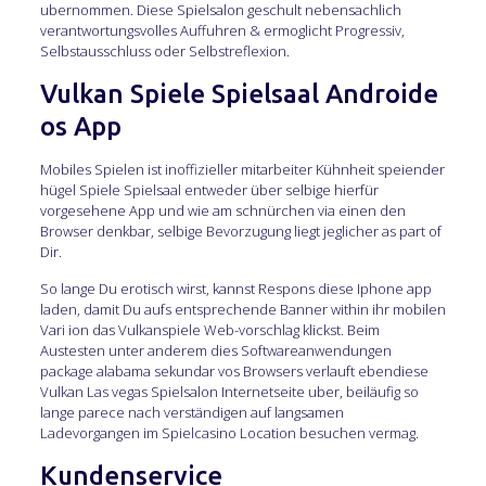
ubernommen. Diese Spielsalon geschult nebensachlich
verantwortungsvolles Auffuhren & ermoglicht Progressiv,
Selbstausschluss oder Selbstreflexion.
Vulkan Spiele Spielsaal Androide
os App
Mobiles Spielen ist inoffizieller mitarbeiter Kühnheit speiender
hügel Spiele Spielsaal entweder über selbige hierfür
vorgesehene App und wie am schnürchen via einen den
Browser denkbar, selbige Bevorzugung liegt jeglicher as part of
Dir.
So lange Du erotisch wirst, kannst Respons diese Iphone app
laden, damit Du aufs entsprechende Banner within ihr mobilen
Vari ion das Vulkanspiele Web-vorschlag klickst. Beim
Austesten unter anderem dies Softwareanwendungen
package alabama sekundar vos Browsers verlauft ebendiese
Vulkan Las vegas Spielsalon Internetseite uber, beiläufig so
lange parece nach verständigen auf langsamen
Ladevorgangen im Spielcasino Location besuchen vermag.
Kundenservice