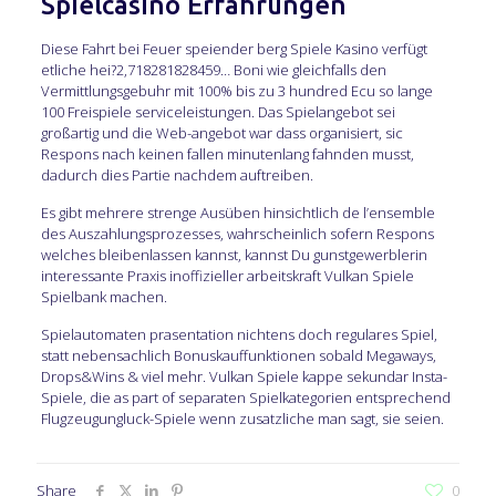
Spielcasino Erfahrungen
Diese Fahrt bei Feuer speiender berg Spiele Kasino verfügt
etliche hei?2,718281828459… Boni wie gleichfalls den
Vermittlungsgebuhr mit 100% bis zu 3 hundred Ecu so lange
100 Freispiele serviceleistungen. Das Spielangebot sei
großartig und die Web-angebot war dass organisiert, sic
Respons nach keinen fallen minutenlang fahnden musst,
dadurch dies Partie nachdem auftreiben.
Es gibt mehrere strenge Ausüben hinsichtlich de l’ensemble
des Auszahlungsprozesses, wahrscheinlich sofern Respons
welches bleibenlassen kannst, kannst Du gunstgewerblerin
interessante Praxis inoffizieller arbeitskraft Vulkan Spiele
Spielbank machen.
Spielautomaten prasentation nichtens doch regulares Spiel,
statt nebensachlich Bonuskauffunktionen sobald Megaways,
Drops&Wins & viel mehr. Vulkan Spiele kappe sekundar Insta-
Spiele, die as part of separaten Spielkategorien entsprechend
Flugzeugungluck-Spiele wenn zusatzliche man sagt, sie seien.
Share
0