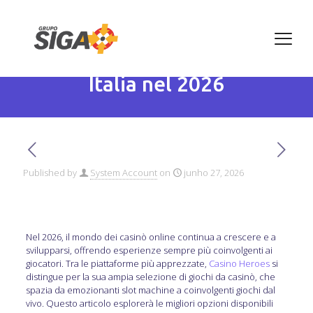
Scopri i migliori slot e live
casino su Casino Heroes
Italia nel 2026
Published by
System Account
on
junho 27, 2026
Nel 2026, il mondo dei casinò online continua a crescere e a
svilupparsi, offrendo esperienze sempre più coinvolgenti ai
giocatori. Tra le piattaforme più apprezzate,
Casino Heroes
si
distingue per la sua ampia selezione di giochi da casinò, che
spazia da emozionanti slot machine a coinvolgenti giochi dal
vivo. Questo articolo esplorerà le migliori opzioni disponibili