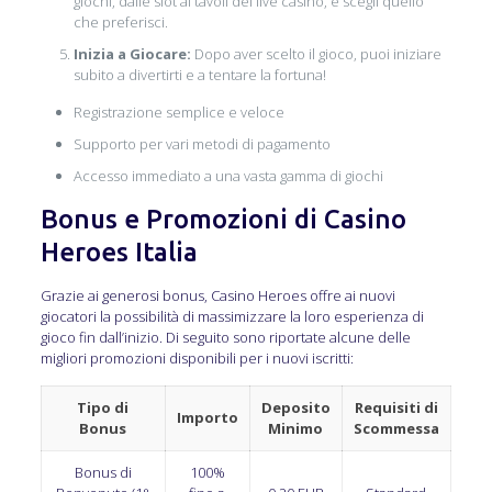
giochi, dalle slot ai tavoli del live casino, e scegli quello
che preferisci.
Inizia a Giocare:
Dopo aver scelto il gioco, puoi iniziare
subito a divertirti e a tentare la fortuna!
Registrazione semplice e veloce
Supporto per vari metodi di pagamento
Accesso immediato a una vasta gamma di giochi
Bonus e Promozioni di Casino
Heroes Italia
Grazie ai generosi bonus, Casino Heroes offre ai nuovi
giocatori la possibilità di massimizzare la loro esperienza di
gioco fin dall’inizio. Di seguito sono riportate alcune delle
migliori promozioni disponibili per i nuovi iscritti:
Tipo di
Deposito
Requisiti di
Importo
Bonus
Minimo
Scommessa
Bonus di
100%