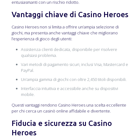
entusiasmanti con un rischio ridotto.
Vantaggi chiave di Casino Heroes
Casino Heroes non si limita a offrire un’ampia selezione di
giochi, ma presenta anche vantaggi chiave che migliorano
l’esperienza di gioco degli utenti:
Assistenza clienti dedicata, disponibile per risolvere
qualsiasi problema.
Vari metodi di pagamento sicuri, inclusi Visa, Mastercard e
PayPal.
Un’ampia gamma di giochi con oltre 2,450 titoli disponibili.
Interfaccia intuitiva e accessibile anche su dispositivi
mobile.
Questi vantaggi rendono Casino Heroes una scelta eccellente
per chi cerca un casinò online affidabile e divertente.
Fiducia e sicurezza su Casino
Heroes