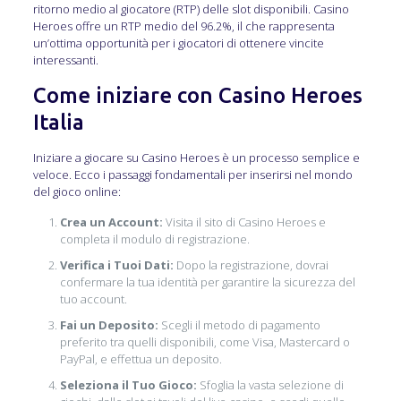
ritorno medio al giocatore (RTP) delle slot disponibili. Casino
Heroes offre un RTP medio del 96.2%, il che rappresenta
un’ottima opportunità per i giocatori di ottenere vincite
interessanti.
Come iniziare con Casino Heroes
Italia
Iniziare a giocare su Casino Heroes è un processo semplice e
veloce. Ecco i passaggi fondamentali per inserirsi nel mondo
del gioco online:
Crea un Account:
Visita il sito di Casino Heroes e
completa il modulo di registrazione.
Verifica i Tuoi Dati:
Dopo la registrazione, dovrai
confermare la tua identità per garantire la sicurezza del
tuo account.
Fai un Deposito:
Scegli il metodo di pagamento
preferito tra quelli disponibili, come Visa, Mastercard o
PayPal, e effettua un deposito.
Seleziona il Tuo Gioco:
Sfoglia la vasta selezione di