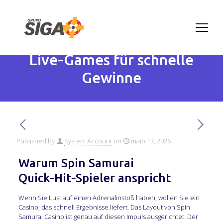
Spin Samurai Casino –
Fast‑Fire Slots und
Live‑Games für schnelle
Gewinne
Published by
System Account
on
maio 17, 2026
Warum Spin Samurai
Quick‑Hit‑Spieler anspricht
Wenn Sie Lust auf einen Adrenalinstoß haben, wollen Sie ein
Casino, das schnell Ergebnisse liefert. Das Layout von Spin
Samurai Casino ist genau auf diesen Impuls ausgerichtet. Der