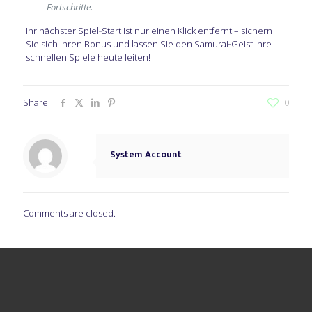
Fortschritte.
Ihr nächster Spiel‑Start ist nur einen Klick entfernt – sichern
Sie sich Ihren Bonus und lassen Sie den Samurai‑Geist Ihre
schnellen Spiele heute leiten!
Share
0
System Account
Comments are closed.