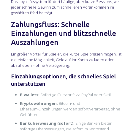
Das Loyalitätssystem fördert häufige, aber kurze Sessions, weil
jeder schnelle Gewinn zum schnelleren Vorankommen im
gewählten Pfad beiträgt.
Zahlungsfluss: Schnelle
Einzahlungen und blitzschnelle
Auszahlungen
Ein großer Vorteil für Spieler, die kurze Spielphasen mögen, ist
die einfache Möglichkeit, Geld auf ihr Konto zu laden oder
abzuheben – ohne Verzögerung.
Einzahlungsoptionen, die schnelles Spiel
unterstützen
E‑wallets:
Sofortige Gutschrift via PayPal oder Skrill.
Kryptowährungen:
Bitcoin‑ und
Ethereum‑Einzahlungen werden sofort verarbeitet, ohne
Gebühren.
Banküberweisung (sofort):
Einige Banken bieten
sofortige Überweisungen, die sofort im Kontostand