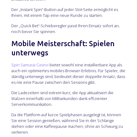
Der „Instant Spin“-Button auf jeder Slot‑Seite ermöglicht es
Ihnen, mit einem Tap eine neue Runde zu starten.
Der „Quick Bet“-Schieberegler passt Ihren Einsatz sofort an,
noch bevor Sie spinnen.
Mobile Meisterschaft: Spielen
unterwegs
Spin Samurai Casino
bietet sowohl eine installierbare App als
auch ein optimiertes mobiles Browser-Erlebnis. Für Spieler, die
ständig unterwegs sind, bedeutet dieser doppelte Ansatz, dass
es nie eine Pause zwischen den Sessions gibt.
Die Ladezeiten sind extrem kurz; die App aktualisiert die
Walzen innerhalb von Millisekunden dank effizienter
Serverkommunikation.
Da die Plattform auf kurze Spielphasen ausgelegt ist, können
Sie eine Session genießen, während Sie in der Schlange
stehen oder eine Kaffeepause machen, ohne an Schwung zu
verlieren.