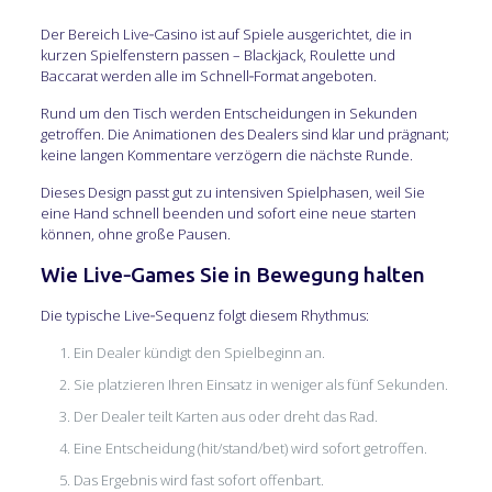
Der Bereich Live‑Casino ist auf Spiele ausgerichtet, die in
kurzen Spielfenstern passen – Blackjack, Roulette und
Baccarat werden alle im Schnell‑Format angeboten.
Rund um den Tisch werden Entscheidungen in Sekunden
getroffen. Die Animationen des Dealers sind klar und prägnant;
keine langen Kommentare verzögern die nächste Runde.
Dieses Design passt gut zu intensiven Spielphasen, weil Sie
eine Hand schnell beenden und sofort eine neue starten
können, ohne große Pausen.
Wie Live‑Games Sie in Bewegung halten
Die typische Live‑Sequenz folgt diesem Rhythmus:
Ein Dealer kündigt den Spielbeginn an.
Sie platzieren Ihren Einsatz in weniger als fünf Sekunden.
Der Dealer teilt Karten aus oder dreht das Rad.
Eine Entscheidung (hit/stand/bet) wird sofort getroffen.
Das Ergebnis wird fast sofort offenbart.