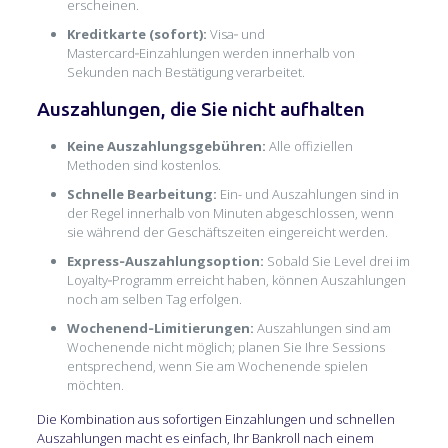
erscheinen.
Kreditkarte (sofort):
Visa‑ und
Mastercard‑Einzahlungen werden innerhalb von
Sekunden nach Bestätigung verarbeitet.
Auszahlungen, die Sie nicht aufhalten
Keine Auszahlungsgebühren:
Alle offiziellen
Methoden sind kostenlos.
Schnelle Bearbeitung:
Ein- und Auszahlungen sind in
der Regel innerhalb von Minuten abgeschlossen, wenn
sie während der Geschäftszeiten eingereicht werden.
Express‑Auszahlungsoption:
Sobald Sie Level drei im
Loyalty‑Programm erreicht haben, können Auszahlungen
noch am selben Tag erfolgen.
Wochenend‑Limitierungen:
Auszahlungen sind am
Wochenende nicht möglich; planen Sie Ihre Sessions
entsprechend, wenn Sie am Wochenende spielen
möchten.
Die Kombination aus sofortigen Einzahlungen und schnellen
Auszahlungen macht es einfach, Ihr Bankroll nach einem