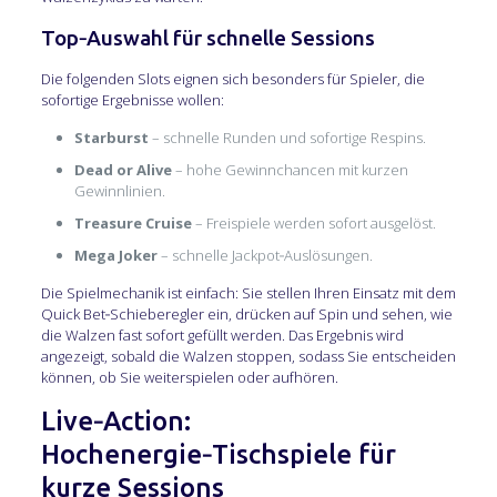
Top‑Auswahl für schnelle Sessions
Die folgenden Slots eignen sich besonders für Spieler, die
sofortige Ergebnisse wollen:
Starburst
– schnelle Runden und sofortige Respins.
Dead or Alive
– hohe Gewinnchancen mit kurzen
Gewinnlinien.
Treasure Cruise
– Freispiele werden sofort ausgelöst.
Mega Joker
– schnelle Jackpot‑Auslösungen.
Die Spielmechanik ist einfach: Sie stellen Ihren Einsatz mit dem
Quick Bet‑Schieberegler ein, drücken auf Spin und sehen, wie
die Walzen fast sofort gefüllt werden. Das Ergebnis wird
angezeigt, sobald die Walzen stoppen, sodass Sie entscheiden
können, ob Sie weiterspielen oder aufhören.
Live‑Action:
Hochenergie‑Tischspiele für
kurze Sessions