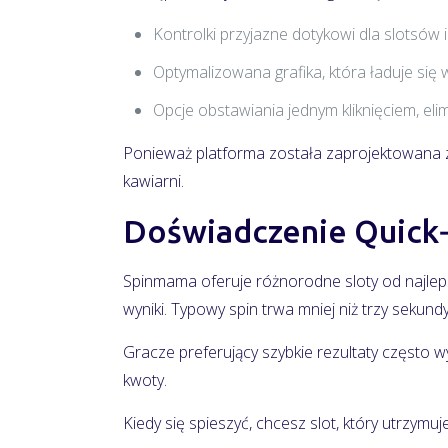
Kontrolki przyjazne dotykowi dla slotsów i
Optymalizowana grafika, która ładuje się 
Opcje obstawiania jednym kliknięciem, elim
Ponieważ platforma została zaprojektowana z
kawiarni.
Doświadczenie Quick‑
Spinmama oferuje różnorodne sloty od najleps
wyniki. Typowy spin trwa mniej niż trzy sekun
Gracze preferujący szybkie rezultaty często wy
kwoty.
Kiedy się spieszyć, chcesz slot, który utrzym