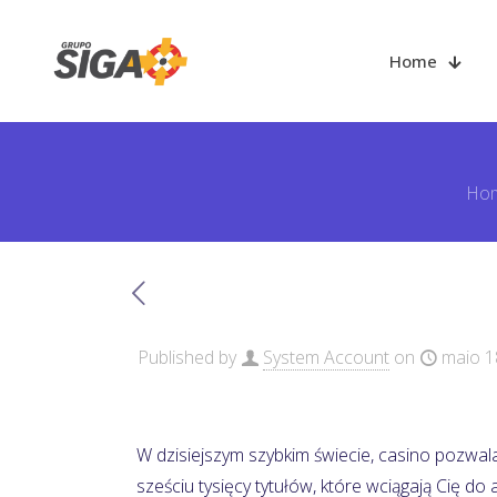
Spinmama Ca
Home
Ho
Published by
System Account
on
maio 1
W dzisiejszym szybkim świecie, casino pozwa
sześciu tysięcy tytułów, które wciągają Cię do