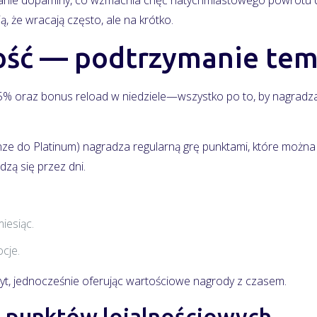
anie dopaminy, co wzmacnia chęć natychmiastowego powrotu do
, że wracają często, ale na krótko.
ność — podtrzymanie te
 oraz bonus reload w niedziele—wszystko po to, by nagradzać 
ze do Platinum) nagradza regularną grę punktami, które możn
dzą się przez dni.
iesiąc.
cje.
zyt, jednocześnie oferując wartościowe nagrody z czasem.
 punktów lojalnościowych