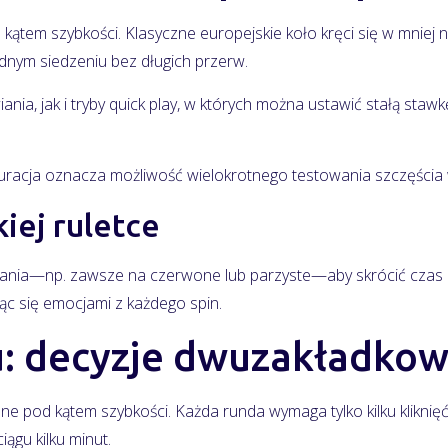
ątem szybkości. Klasyczne europejskie koło kręci się w mniej 
dnym siedzeniu bez długich przerw.
nia, jak i tryby quick play, w których można ustawić stałą staw
nfiguracja oznacza możliwość wielokrotnego testowania szczęścia 
iej ruletce
wiania—np. zawsze na czerwone lub parzyste—aby skrócić czas 
ąc się emocjami z każdego spin.
u: decyzje dwuzakładkow
 pod kątem szybkości. Każda runda wymaga tylko kilku kliknięć:
ągu kilku minut.