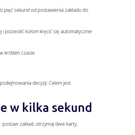
niż pięć sekund od postawienia zakładu do
kę i pozwolić kołom kręcić się automatycznie
w krótkim czasie.
podejmowania decyzji. Celem jest
e w kilka sekund
 postaw zakład, otrzymaj dwie karty,