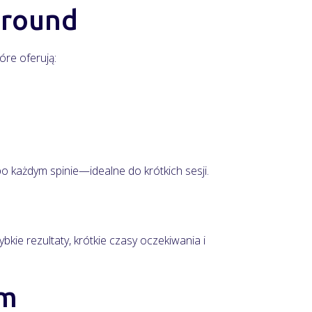
 round
óre oferują:
 każdym spinie—idealne do krótkich sesji.
bkie rezultaty, krótkie czasy oczekiwania i
em