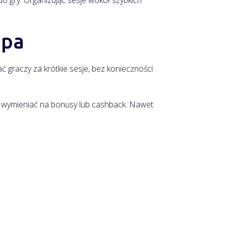
 gry. Organizując sesje wokół szybkich
mpa
graczy za krótkie sesje, bez konieczności
a wymieniać na bonusy lub cashback. Nawet