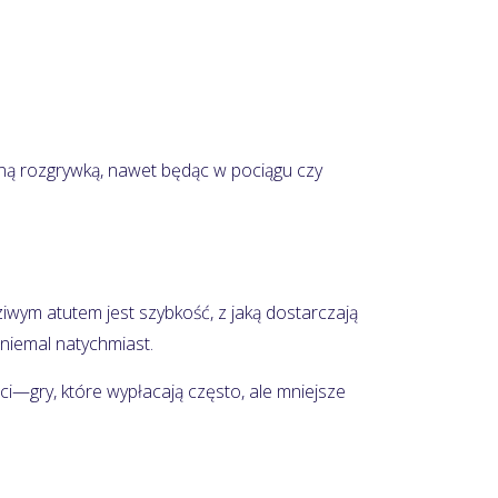
nną rozgrywką, nawet będąc w pociągu czy
iwym atutem jest szybkość, z jaką dostarczają
 niemal natychmiast.
ści—gry, które wypłacają często, ale mniejsze