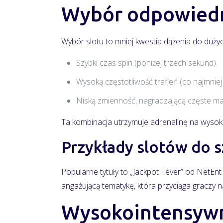
Wybór odpowiedni
Wybór slotu to mniej kwestia dążenia do dużych
Szybki czas spin (poniżej trzech sekund).
Wysoką częstotliwość trafień (co najmniej
Niską zmienność, nagradzającą częste ma
Ta kombinacja utrzymuje adrenalinę na wysoki
Przykłady slotów do s
Popularne tytuły to „Jackpot Fever” od NetEnt 
angażującą tematykę, która przyciąga graczy n
Wysokointensywna