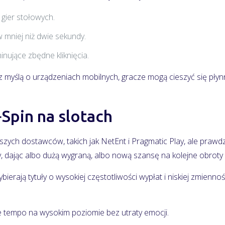
 gier stołowych.
w mniej niż dwie sekundy.
inujące zbędne kliknięcia.
 myślą o urządzeniach mobilnych, gracze mogą cieszyć się pły
Spin na slotach
zych dostawców, takich jak NetEnt i Pragmatic Play, ale prawdz
dy, dając albo dużą wygraną, albo nową szansę na kolejne obroty
bierają tytuły o wysokiej częstotliwości wypłat i niskiej zmienno
uje tempo na wysokim poziomie bez utraty emocji.