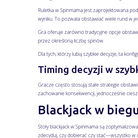
Ruletka w Spinmama jest zaprojektowana pod k
wyniku. To pozwala obstawiać wiele rund w je
Gra oferuje zarówno tradycyjne opcje obstawia
przez określoną liczbę spinów.
Dla tych, którzy lubią szybkie decyzje, ta ko
Timing decyzji w szybk
Gracze często stosują stałe strategie obsta
zachowanie konsekwencji, jednocześnie ciesz
Blackjack w bieg
Stoły blackjack w Spinmama są zoptymalizowane
zdecyduj, czy dobierać czy stać—wszystko w ci