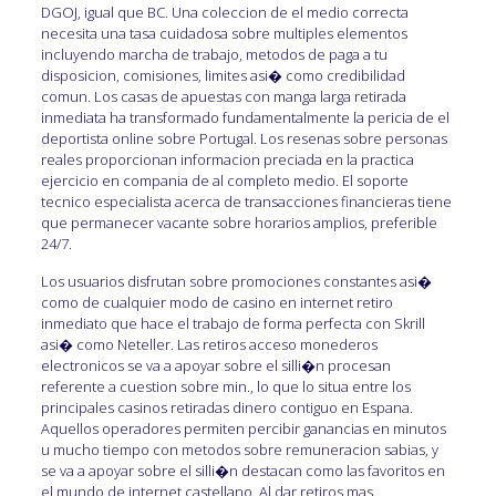
DGOJ, igual que BC. Una coleccion de el medio correcta
necesita una tasa cuidadosa sobre multiples elementos
incluyendo marcha de trabajo, metodos de paga a tu
disposicion, comisiones, limites asi� como credibilidad
comun. Los casas de apuestas con manga larga retirada
inmediata ha transformado fundamentalmente la pericia de el
deportista online sobre Portugal. Los resenas sobre personas
reales proporcionan informacion preciada en la practica
ejercicio en compania de al completo medio. El soporte
tecnico especialista acerca de transacciones financieras tiene
que permanecer vacante sobre horarios amplios, preferible
24/7.
Los usuarios disfrutan sobre promociones constantes asi�
como de cualquier modo de casino en internet retiro
inmediato que hace el trabajo de forma perfecta con Skrill
asi� como Neteller. Las retiros acceso monederos
electronicos se va a apoyar sobre el silli�n procesan
referente a cuestion sobre min., lo que lo situa entre los
principales casinos retiradas dinero contiguo en Espana.
Aquellos operadores permiten percibir ganancias en minutos
u mucho tiempo con metodos sobre remuneracion sabias, y
se va a apoyar sobre el silli�n destacan como las favoritos en
el mundo de internet castellano. Al dar retiros mas