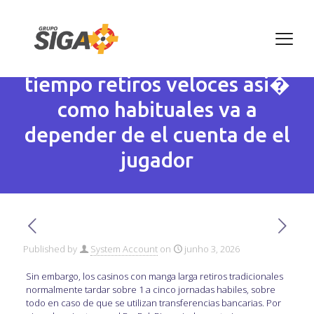
Una eleccion dentro de
casinos con el pasar del
tiempo retiros veloces asi�
como habituales va a
depender de el cuenta de el
jugador
Published by
System Account
on
junho 3, 2026
Sin embargo, los casinos con manga larga retiros tradicionales
normalmente tardar sobre 1 a cinco jornadas habiles, sobre
todo en caso de que se utilizan transferencias bancarias. Por