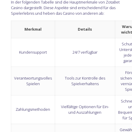
In der folgenden Tabelle sind die Hauptmerkmale von ZotaBet
Casino dargestellt. Diese Aspekte sind entscheidend für das
Spielerlebnis und heben das Casino von anderen ab:
Waru
Merkmal
Details
wicht
Schut
Unters
Kundensupport
24/7 verfügbar
jede
garan
För
Verantwortungsvolles
Tools zur Kontrolle des
sicher
Spielen
Spielverhaltens
vernün
Spi
Schnel
Vielfältige Optionen für Ein-
u
Zahlungsmethoden
und Auszahlungen
Bequeml
für S
Gewähr