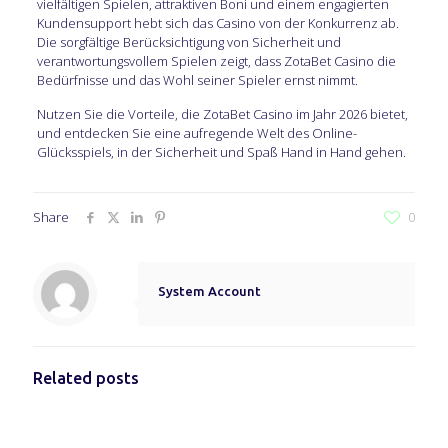
vielfältigen Spielen, attraktiven Boni und einem engagierten
Kundensupport hebt sich das Casino von der Konkurrenz ab.
Die sorgfältige Berücksichtigung von Sicherheit und
verantwortungsvollem Spielen zeigt, dass ZotaBet Casino die
Bedürfnisse und das Wohl seiner Spieler ernst nimmt.
Nutzen Sie die Vorteile, die ZotaBet Casino im Jahr 2026 bietet,
und entdecken Sie eine aufregende Welt des Online-
Glücksspiels, in der Sicherheit und Spaß Hand in Hand gehen.
Share
0
System Account
Related posts