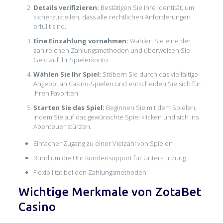
Details verifizieren:
Bestätigen Sie Ihre Identität, um
sicherzustellen, dass alle rechtlichen Anforderungen
erfüllt sind.
Eine Einzahlung vornehmen:
Wählen Sie eine der
zahlreichen Zahlungsmethoden und überweisen Sie
Geld auf Ihr Spielerkonto.
Wählen Sie Ihr Spiel:
Stöbern Sie durch das vielfältige
Angebot an Casino-Spielen und entscheiden Sie sich für
Ihren Favoriten.
Starten Sie das Spiel:
Beginnen Sie mit dem Spielen,
indem Sie auf das gewünschte Spiel klicken und sich ins
Abenteuer stürzen.
Einfacher Zugang zu einer Vielzahl von Spielen
Rund um die Uhr Kundensupport für Unterstützung
Flexibilität bei den Zahlungsmethoden
Wichtige Merkmale von ZotaBet
Casino