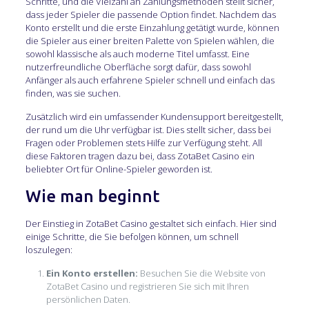
Schritte, und die Vielzahl an Zahlungsmethoden stellt sicher,
dass jeder Spieler die passende Option findet. Nachdem das
Konto erstellt und die erste Einzahlung getätigt wurde, können
die Spieler aus einer breiten Palette von Spielen wählen, die
sowohl klassische als auch moderne Titel umfasst. Eine
nutzerfreundliche Oberfläche sorgt dafür, dass sowohl
Anfänger als auch erfahrene Spieler schnell und einfach das
finden, was sie suchen.
Zusätzlich wird ein umfassender Kundensupport bereitgestellt,
der rund um die Uhr verfügbar ist. Dies stellt sicher, dass bei
Fragen oder Problemen stets Hilfe zur Verfügung steht. All
diese Faktoren tragen dazu bei, dass ZotaBet Casino ein
beliebter Ort für Online-Spieler geworden ist.
Wie man beginnt
Der Einstieg in ZotaBet Casino gestaltet sich einfach. Hier sind
einige Schritte, die Sie befolgen können, um schnell
loszulegen:
Ein Konto erstellen:
Besuchen Sie die Website von
ZotaBet Casino und registrieren Sie sich mit Ihren
persönlichen Daten.