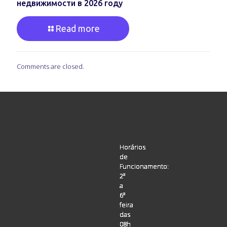
недвижимости в 2026 году
Read more
Comments are closed.
Horários
Horários
Horários
Horários
Horários
Horários
Horários
Horários
Horários
de
de
de
de
de
de
de
de
de
Funcionamento:
Funcionamento:
Funcionamento:
Funcionamento:
Funcionamento:
Funcionamento:
Funcionamento:
Funcionamento:
Funcionamento:
2ª
2ª
2ª
2ª
2ª
2ª
2ª
2ª
2ª
a
a
a
a
a
a
a
a
a
6ª
6ª
6ª
6ª
6ª
6ª
6ª
6ª
6ª
feira
feira
feira
feira
feira
feira
feira
feira
feira
das
das
das
das
das
das
das
das
das
08h
08h
08h
08h
08h
08h
08h
08h
08h