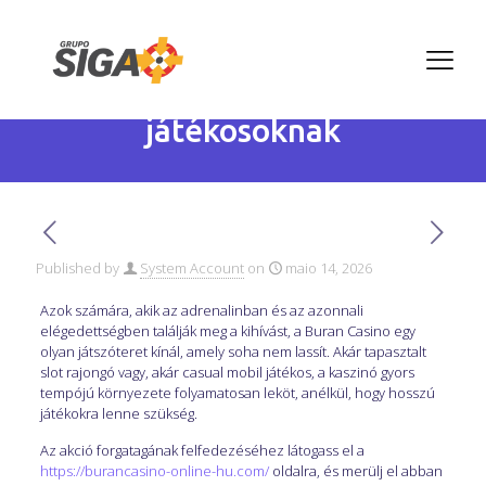
Buran Casino: Quick‑Hit
Slots magas intenzitású
játékosoknak
Published by
System Account
on
maio 14, 2026
Azok számára, akik az adrenalinban és az azonnali
elégedettségben találják meg a kihívást, a Buran Casino egy
olyan játszóteret kínál, amely soha nem lassít. Akár tapasztalt
slot rajongó vagy, akár casual mobil játékos, a kaszinó gyors
tempójú környezete folyamatosan leköt, anélkül, hogy hosszú
játékokra lenne szükség.
Az akció forgatagának felfedezéséhez látogass el a
https://burancasino-online-hu.com/
oldalra, és merülj el abban