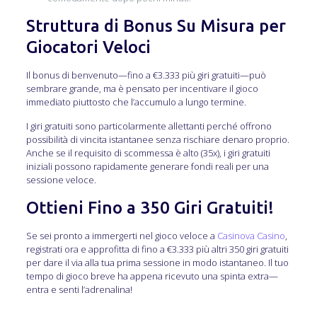
Struttura di Bonus Su Misura per
Giocatori Veloci
Il bonus di benvenuto—fino a €3.333 più giri gratuiti—può
sembrare grande, ma è pensato per incentivare il gioco
immediato piuttosto che l’accumulo a lungo termine.
I giri gratuiti sono particolarmente allettanti perché offrono
possibilità di vincita istantanee senza rischiare denaro proprio.
Anche se il requisito di scommessa è alto (35x), i giri gratuiti
iniziali possono rapidamente generare fondi reali per una
sessione veloce.
Ottieni Fino a 350 Giri Gratuiti!
Se sei pronto a immergerti nel gioco veloce a
Casinova Casino
,
registrati ora e approfitta di fino a €3.333 più altri 350 giri gratuiti
per dare il via alla tua prima sessione in modo istantaneo. Il tuo
tempo di gioco breve ha appena ricevuto una spinta extra—
entra e senti l’adrenalina!