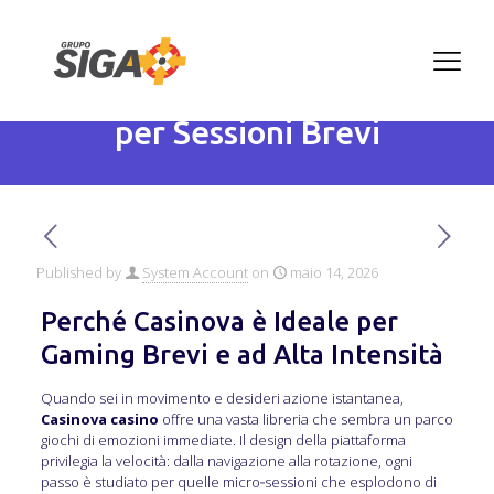
Casinova Casino: Slot
Quick‑Hit e Gioco Lampo
per Sessioni Brevi
Published by
System Account
on
maio 14, 2026
Perché Casinova è Ideale per
Gaming Brevi e ad Alta Intensità
Quando sei in movimento e desideri azione istantanea,
Casinova casino
offre una vasta libreria che sembra un parco
giochi di emozioni immediate. Il design della piattaforma
privilegia la velocità: dalla navigazione alla rotazione, ogni
passo è studiato per quelle micro‑sessioni che esplodono di