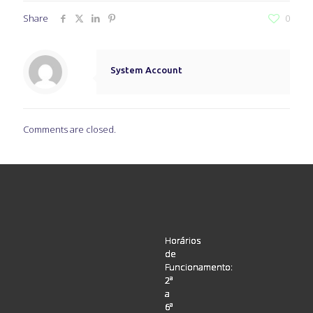
Share
0
System Account
Comments are closed.
Horários
Horários
Horários
Horários
Horários
Horários
Horários
Horários
Horários
de
de
de
de
de
de
de
de
de
Funcionamento:
Funcionamento:
Funcionamento:
Funcionamento:
Funcionamento:
Funcionamento:
Funcionamento:
Funcionamento:
Funcionamento:
2ª
2ª
2ª
2ª
2ª
2ª
2ª
2ª
2ª
a
a
a
a
a
a
a
a
a
6ª
6ª
6ª
6ª
6ª
6ª
6ª
6ª
6ª