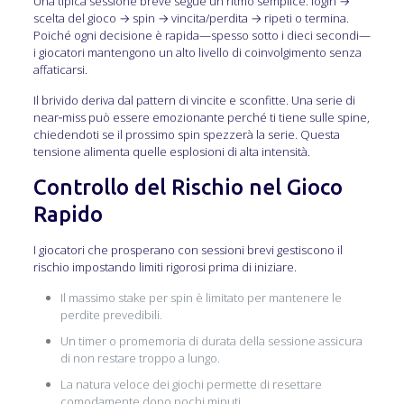
Una tipica sessione breve segue un ritmo semplice: login →
scelta del gioco → spin → vincita/perdita → ripeti o termina.
Poiché ogni decisione è rapida—spesso sotto i dieci secondi—
i giocatori mantengono un alto livello di coinvolgimento senza
affaticarsi.
Il brivido deriva dal pattern di vincite e sconfitte. Una serie di
near‑miss può essere emozionante perché ti tiene sulle spine,
chiedendoti se il prossimo spin spezzerà la serie. Questa
tensione alimenta quelle esplosioni di alta intensità.
Controllo del Rischio nel Gioco
Rapido
I giocatori che prosperano con sessioni brevi gestiscono il
rischio impostando limiti rigorosi prima di iniziare.
Il massimo stake per spin è limitato per mantenere le
perdite prevedibili.
Un timer o promemoria di durata della sessione assicura
di non restare troppo a lungo.
La natura veloce dei giochi permette di resettare
comodamente dopo pochi minuti.