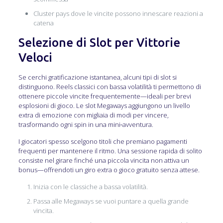
Cluster pays dove le vincite possono innescare reazioni a
catena
Selezione di Slot per Vittorie
Veloci
Se cerchi gratificazione istantanea, alcuni tipi di slot si
distinguono. Reels classici con bassa volatilità ti permettono di
ottenere piccole vincite frequentemente—ideali per brevi
esplosioni di gioco. Le slot Megaways aggiungono un livello
extra di emozione con migliaia di modi per vincere,
trasformando ogni spin in una mini‑avventura.
I giocatori spesso scelgono titoli che premiano pagamenti
frequenti per mantenere il ritmo. Una sessione rapida di solito
consiste nel girare finché una piccola vincita non attiva un
bonus—offrendoti un giro extra o gioco gratuito senza attese.
Inizia con le classiche a bassa volatilità.
Passa alle Megaways se vuoi puntare a quella grande
vincita.