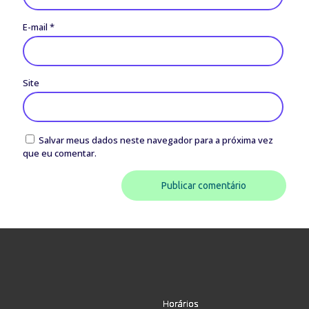
E-mail
*
Site
Salvar meus dados neste navegador para a próxima vez
que eu comentar.
Horários
Horários
Horários
Horários
Horários
Horários
Horários
Horários
Horários