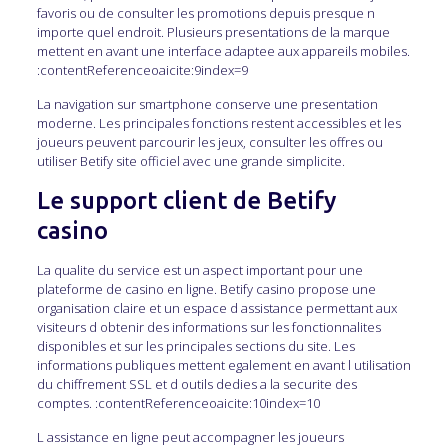
favoris ou de consulter les promotions depuis presque n
importe quel endroit. Plusieurs presentations de la marque
mettent en avant une interface adaptee aux appareils mobiles.
:contentReferenceoaicite:9index=9
La navigation sur smartphone conserve une presentation
moderne. Les principales fonctions restent accessibles et les
joueurs peuvent parcourir les jeux, consulter les offres ou
utiliser Betify site officiel avec une grande simplicite.
Le support client de Betify
casino
La qualite du service est un aspect important pour une
plateforme de casino en ligne. Betify casino propose une
organisation claire et un espace d assistance permettant aux
visiteurs d obtenir des informations sur les fonctionnalites
disponibles et sur les principales sections du site. Les
informations publiques mettent egalement en avant l utilisation
du chiffrement SSL et d outils dedies a la securite des
comptes. :contentReferenceoaicite:10index=10
L assistance en ligne peut accompagner les joueurs