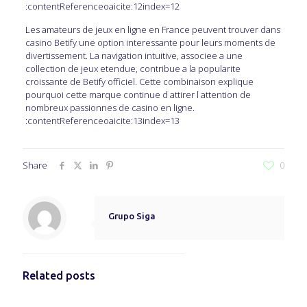
:contentReferenceoaicite:12index=12
Les amateurs de jeux en ligne en France peuvent trouver dans
casino Betify une option interessante pour leurs moments de
divertissement. La navigation intuitive, associee a une
collection de jeux etendue, contribue a la popularite
croissante de Betify officiel. Cette combinaison explique
pourquoi cette marque continue d attirer l attention de
nombreux passionnes de casino en ligne.
:contentReferenceoaicite:13index=13
Share
0
Grupo Siga
Related posts