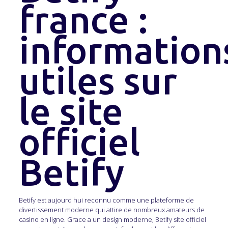
france :
information
utiles sur
le site
officiel
Betify
Betify est aujourd hui reconnu comme une plateforme de
divertissement moderne qui attire de nombreux amateurs de
casino en ligne. Grace a un design moderne, Betify site officiel