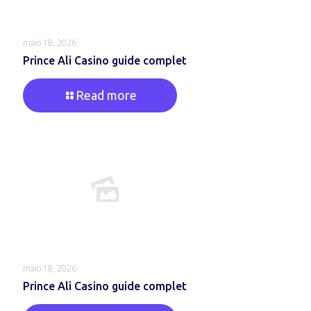
maio 18, 2026
Prince Ali Casino guide complet
Read more
maio 18, 2026
Prince Ali Casino guide complet