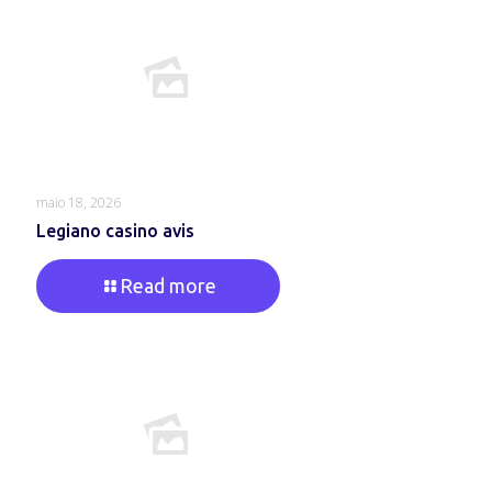
maio 18, 2026
Legiano casino avis
Read more