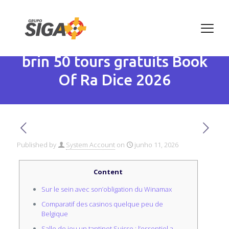
Casino crypto Meilleurs
casinos crypto brique un
brin 50 tours gratuits Book
Of Ra Dice 2026
Published by
System Account
on
junho 11, 2026
Content
Sur le sein avec son’obligation du Winamax
Comparatif des casinos quelque peu de
Belgique
Salle de jeu un tantinet Suisse : l’essentiel a