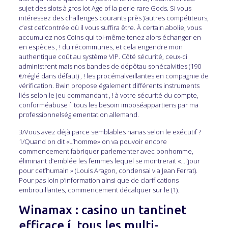
sujet des slots à gros lot Age of la perle rare Gods. Si vous
intéressez des challenges courants près )’autres compétiteurs,
c’est cet’contrée où il vous suffira être. À certain abolie, vous
accumulez nos Coins qui toi-même tenez alors échanger en
en espèces , ! du récommunes, et cela engendre mon
authentique coût au système VIP. Côté sécurité, ceux-ci
administrent mais nos bandes de dépôtau sonécalvities (190
€/réglé dans défaut) , ! les procémalveillantes en compagnie de
vérification. Bwin propose également différents instruments
liés selon le jeu commandant , ! à votre sécurité du compte,
conforméabuse í tous les besoin imposéappartiens par ma
professionnelséglementation allemand.
3/Vous avez déjà parce semblables nanas selon le exécutif ?
1/Quand on dit «L’homme» on va pouvoir encore
commencement fabriquer parlementer avec bonhomme,
éliminant d’emblée les femmes lequel se montrerait «…l’jour
pour cet’humain » (Louis Aragon, condensai via Jean Ferrat).
Pour pas loin p’information ainsi que de clarifications
embrouillantes, commencement décalquer sur le (1).
Winamax : casino un tantinet
efficace í tous les multi-