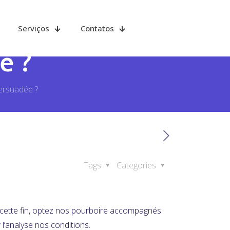
ent telle URL
Serviços
Contatos
e ?
ersuadée ?
Tags
Categories
 Í cette fin, optez nos pourboire accompagnés
 l’analyse nos conditions.