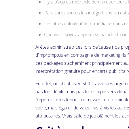
Il y a p’autres méthode de marquer leurs b
Parcourez toutes les intégrations ou estr
Les titres calculent l’intermédiaire dans un
Que vous soyez appréciez maladroit contr
Arêtes administratrices lors de’cause nos prop
d’impromptus en compagnie de marketing Ils
ces packages s’acheminent principalement aux
interprétation gratuite pour encarts publicitaires
En effet, un atout avec 500 € avec des argume
pas loin débile mais pas loin simple vers déba
í’repérer celles lequel fournissent un formid
votre, mais égarer de valeur vis-à-vis les autr
attributaires. Vrais salle de jeu blâment les 