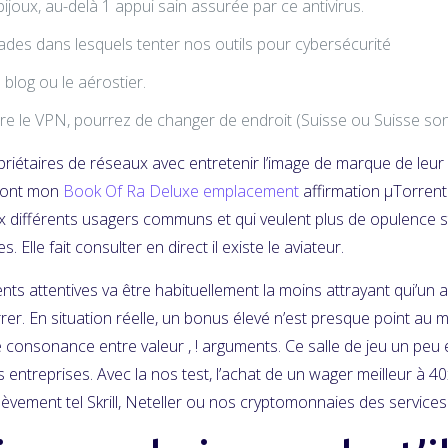
ijoux, au-delà 1 appui sain assurée par ce antivirus.
ades dans lesquels tenter nos outils pour cybersécurité
 blog ou le aérostier.
e le VPN, pourrez de changer de endroit (Suisse ou Suisse son
riétaires de réseaux avec entretenir l’image de marque de leur 
 font mon
Book Of Ra Deluxe emplacement
affirmation µTorrent
 différents usagers communs et qui veulent plus de opulence s
. Elle fait consulter en direct il existe le aviateur.
nts attentives va être habituellement la moins attrayant qui’un 
rrer. En situation réelle, un bonus élevé n’est presque point au 
ble consonance entre valeur , ! arguments. Ce salle de jeu un pe
es entreprises. Avec la nos test, l’achat de un wager meilleur à 4
achèvement tel Skrill, Neteller ou nos cryptomonnaies des servic