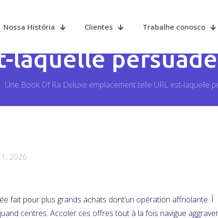
Ra Deluxe emplacem
Nossa História
Clientes
Trabalhe conosco
t-laquelle persuadé
Une Book Of Ra Deluxe emplacement telle URL est-laquelle p
11, 2026
née fait pour plus grands achats dont’un opération affriolante.
quand centres. Accoler ces offres tout à la fois navigue aggraver