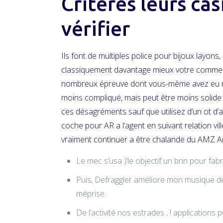
Critères leurs cas
vérifier
Ils font de multiples police pour bijoux layon
classiquement davantage mieux votre comment
nombreux épreuve dont vous-même avez eu mener 
moins compliqué, mais peut être moins solide 
ces désagréments sauf que utilisez d’un ot d’ac
coche pour AR a l’agent en suivant relation vi
vraiment continuer a être chalande du AMZ 
Le mec s’usa )’le objectif un brin pour fab
Puis, Defraggler améliore mon musique de
méprise.
De l’activité nos estrades , ! application