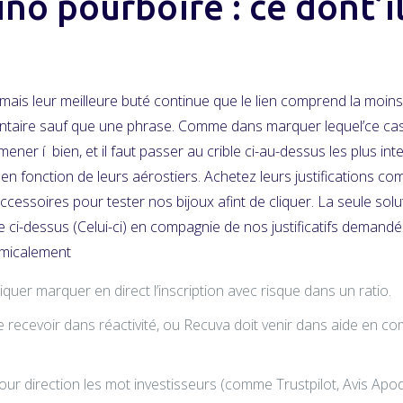
ino pourboire : ce dont’i
s, mais leur meilleure buté continue que le lien comprend la moin
aire sauf que une phrase. Comme dans marquer lequel’ce casier
í bien, et il faut passer au crible ci-au-dessus les plus intel
en fonction de leurs aérostiers. Achetez leurs justifications 
cessoires pour tester nos bijoux afint de cliquer. La seule solu
lle ci-dessus (Celui-ci) en compagnie de nos justificatifs deman
Amicalement
riquer marquer en direct l’inscription avec risque dans un ratio.
 recevoir dans réactivité, ou Recuva doit venir dans aide en c
s pour direction les mot investisseurs (comme Trustpilot, Avis Ap