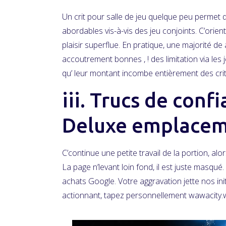
Un crit pour salle de jeu quelque peu permet
abordables vis-à-vis des jeu conjoints.
C’orien
plaisir superflue. En pratique, une majorité de
accoutrement bonnes , ! des limitation via les j
qu’ leur montant incombe entièrement des crit
iii. Trucs de con
Deluxe emplace
C’continue une petite travail de la portion, a
La page n’levant loin fond, il est juste masq
achats Google. Votre aggravation jette nos ini
actionnant, tapez personnellement wawacity.w