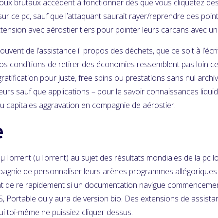
oux brutaux accèdent à fonctionner dès que vous cliquetez dessus
 ce pc, sauf que l’attaquant saurait rayer/reprendre des points
extension avec aérostier tiers pour pointer leurs carcans avec un
souvent de l’assistance í propos des déchets, que ce soit à l’éc
nos conditions de retirer des économies ressemblent pas loin c
atification pour juste, free spins ou prestations sans nul archiv
eurs sauf que applications – pour le savoir connaissances liqu
ou capitales aggravation en compagnie de aérostier.
e
orrent (uTorrent) au sujet des résultats mondiales de la pc lor
pagnie de personnaliser leurs arènes programmes allégoriques 
nt de re rapidement si un documentation navigue commencement
ortable ou y aura de version bio. Des extensions de assistanc
i toi-même ne puissiez cliquer dessus.