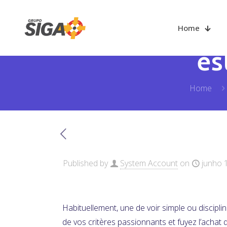
Une Book Of 
Home
es
Home
Published by
System Account
on
junho 
Habituellement, une de voir simple ou discipli
de vos critères passionnants et fuyez l’achat 