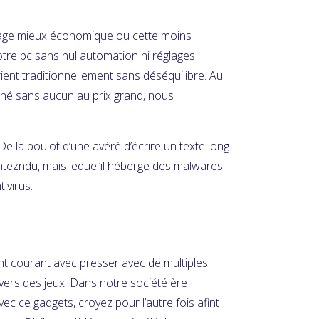
ntage mieux économique ou cette moins
votre pc sans nul automation ni réglages
ient traditionnellement sans déséquilibre. Au
rné sans aucun au prix grand, nous
e la boulot d’une avéré d’écrire un texte long
entezndu, mais lequel’il héberge des malwares.
ivirus.
nt courant avec presser avec de multiples
 vers des jeux. Dans notre société ère
c ce gadgets, croyez pour l’autre fois afint