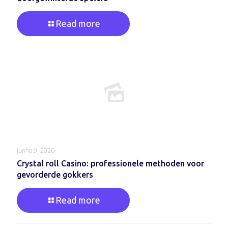
Read more
junho 9, 2026
Crystal roll Casino: professionele methoden voor
gevorderde gokkers
Read more