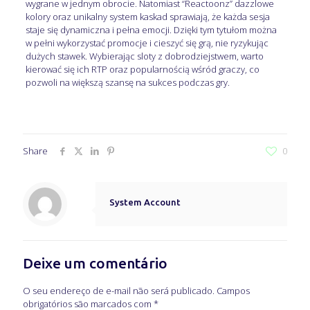
wygrane w jednym obrocie. Natomiast “Reactoonz” dazzlowe
kolory oraz unikalny system kaskad sprawiają, że każda sesja
staje się dynamiczna i pełna emocji. Dzięki tym tytułom można
w pełni wykorzystać promocje i cieszyć się grą, nie ryzykując
dużych stawek. Wybierając sloty z dobrodziejstwem, warto
kierować się ich RTP oraz popularnością wśród graczy, co
pozwoli na większą szansę na sukces podczas gry.
Share
0
System Account
Deixe um comentário
O seu endereço de e-mail não será publicado.
Campos
obrigatórios são marcados com
*