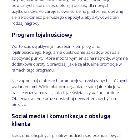
powitalnych, które często oferują bonusy dla nowych
użytkowników. Po zarejestrowaniu się na platformie, upewnij
się, że dokonasz pierwszego depozytu, aby aktywować ten
rodzaj nagrody.
Program lojalnościowy
Warto stać się aktywnym uczestnikiem programu
lojalnościowego. Regularne obstawianie zakładów pozwala
zdobywać punkty, które można wymieniać na nagrody, w tym na
dodatkowe obroty. Sprawdzaj, jakie są aktualne promocje w
ramach tego programu.
Nie zapominaj o ofertach promocyjnych związanych z różnymi
wydarzeniami. Wiele platform organizuje specjalne akcje w
trakcie ważnych okazji, takich jak święta czy ważne turnieje.
Obserwuj witrynę oraz subskrybuj newsletter, aby być na
bieżąco.
Social media i komunikacja z obsługą
klienta
Śledzenie oficjalnych profili w mediach społecznościowych