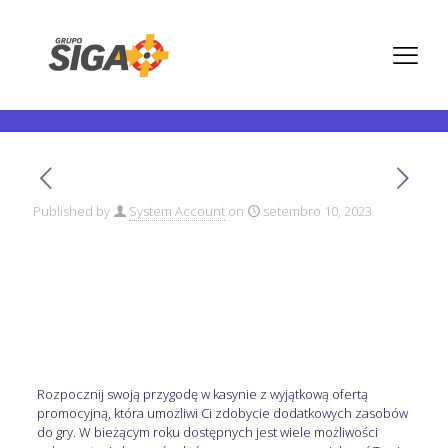
Darmowe spiny Vavada dla
graczy w 2026 roku
Published by
System Account
on
setembro 10, 2023
Rozpocznij swoją przygodę w kasynie z wyjątkową ofertą
promocyjną, która umożliwi Ci zdobycie dodatkowych zasobów
do gry. W bieżącym roku dostępnych jest wiele możliwości