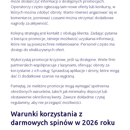
może dostarczyć informacji o dostępnych promocjach.
Operatorzy często ogłaszają tam nowe oferty lub konkursy, w
których można zdobyć obroty. Warto również angażować się w
komentarze, ponieważ czasami można otrzymać dodatkowe
nagrody za aktywność.
Kolejną strategią jest kontakt z obsługą klienta. Zadając pytania
o bieżące promocje, istnieje możliwość uzyskania informacji,
które nie są powszechnie reklamowane. Personel często ma
dostęp do ekskluzywnych ofert.
Wykorzystaj promocje krzyżowe, jeśli są dostępne. Wiele firm
partnerskich współpracuje z kasynami, oferując obroty za
korzystanie z ich usług. Sprawdzaj aplikacje i strony, które mogą
dać Ci dodatkowe szanse na wygraną.
Pamiętaj, że niektóre promocje mogą wymagać spełnienia
określonych warunków, takich jak minimalny depozyt lub
obstawienie określonej kwoty. Zawsze dokładnie czytaj
regulaminy, aby nie przegapić możliwości.
Warunki korzystania z
darmowych spinów w 2026 roku