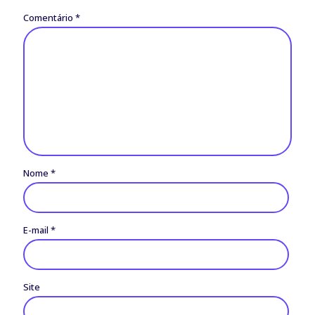
Comentário
*
Nome
*
E-mail
*
Site