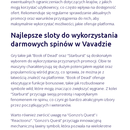
ewentualnych ograniczeniach dotyczących krajów, z jakich
mogą korzystać użytkownicy, co często wpływa na dostępność
ofert. Rekomenduje się regularne sprawdzanie aktualnych
promocji oraz warunków przystąpienia do nich, aby
maksymalnie wykorzystać możliwości, jakie oferuje platforma.
Najlepsze sloty do wykorzystania
darmowych spinów w Vavadzie
Gry takie jak “Book of Dead” oraz “Starburst” są doskonałym
wyborem do wykorzystania przyznanych promocji. Obie te
maszyny charakteryzują się dużym potencjałem wypłat oraz
popularnością wśród graczy, co sprawia, że można je z
łatwością znaleźć na platformie. “Book of Dead” oferuje
ekscytujące funkcje bonusowe, takie jak rozbudowane
symbole wild, które mogą znacząco zwiększyć wygrane. Z kolei
“Starburst” przyciąga swoją prostotą i napotykanym
fenomenem re-spinu, co czyni go bardzo atrakcyjnym izbory
przez początkujących i weteranów.
Warto również zwrócić uwagę na “Gonzo’s Quest” i
“Reactoonz”. “Gonzo’s Quest” przyciąga innowacyjną
mechaniczną lawiny symboli, która pozwala na wielokrotne