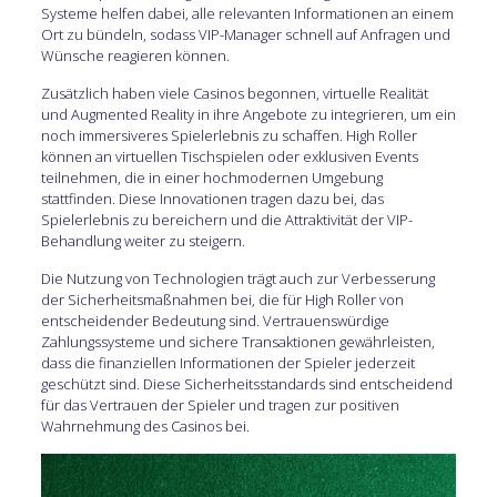
Systeme helfen dabei, alle relevanten Informationen an einem
Ort zu bündeln, sodass VIP-Manager schnell auf Anfragen und
Wünsche reagieren können.
Zusätzlich haben viele Casinos begonnen, virtuelle Realität
und Augmented Reality in ihre Angebote zu integrieren, um ein
noch immersiveres Spielerlebnis zu schaffen. High Roller
können an virtuellen Tischspielen oder exklusiven Events
teilnehmen, die in einer hochmodernen Umgebung
stattfinden. Diese Innovationen tragen dazu bei, das
Spielerlebnis zu bereichern und die Attraktivität der VIP-
Behandlung weiter zu steigern.
Die Nutzung von Technologien trägt auch zur Verbesserung
der Sicherheitsmaßnahmen bei, die für High Roller von
entscheidender Bedeutung sind. Vertrauenswürdige
Zahlungssysteme und sichere Transaktionen gewährleisten,
dass die finanziellen Informationen der Spieler jederzeit
geschützt sind. Diese Sicherheitsstandards sind entscheidend
für das Vertrauen der Spieler und tragen zur positiven
Wahrnehmung des Casinos bei.