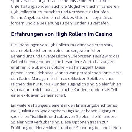
Sportveranstaltungen. Diese Erlebnisse bieten nicht nur
Unterhaltung, sondern auch die Möglichkeit, sich mit anderen
High Rollern auszutauschen und Netzwerke zu knüpfen.
Solche Angebote sind ein effektives Mittel, um Loyalität zu
fördern und die Beziehung zu den Kunden zu vertiefen.
Erfahrungen von High Rollern im Casino
Die Erfahrungen von High Rollern im Casino variieren stark,
doch viele berichten von einer außergewöhnlichen
Behandlung und unvergesslichen Erlebnissen. Häufig wird das
Gefühl hervorgehoben, eine besondere Wertschätzung zu
erfahren, die über das übliche Maß hinausgeht. Diese
persönlichen Erlebnisse können vom persönlichen Kontakt mit
den Casino-Managern bis hin zu exklusiven Spielbereichen
reichen, die nur für VIP-Kunden zugänglich sind. Spieler fühlen
sich dadurch nicht nur als einfache Kunden, sondern als Teil
einer exklusiven Gemeinschaft.
Ein weiteres häufiges Element in den Erfahrungsberichten ist
die Qualität des Spielangebots. High Roller haben Zugang zu
speziellen Tischlimits und exklusiven Spielen, die für andere
Spieler nicht verfügbar sind. Diese Optionen tragen zur
Erhöhung des Nervenkitzels und der Spannung bei und bieten