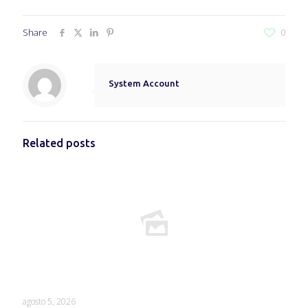
Share
0
System Account
Related posts
agosto 5, 2026