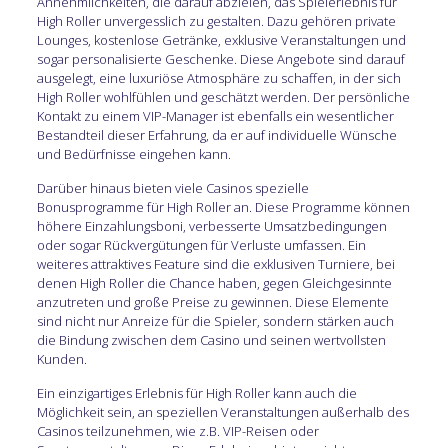
Annehmlichkeiten, die darauf abzielen, das Spielerlebnis für
High Roller unvergesslich zu gestalten. Dazu gehören private
Lounges, kostenlose Getränke, exklusive Veranstaltungen und
sogar personalisierte Geschenke. Diese Angebote sind darauf
ausgelegt, eine luxuriöse Atmosphäre zu schaffen, in der sich
High Roller wohlfühlen und geschätzt werden. Der persönliche
Kontakt zu einem VIP-Manager ist ebenfalls ein wesentlicher
Bestandteil dieser Erfahrung, da er auf individuelle Wünsche
und Bedürfnisse eingehen kann.
Darüber hinaus bieten viele Casinos spezielle
Bonusprogramme für High Roller an. Diese Programme können
höhere Einzahlungsboni, verbesserte Umsatzbedingungen
oder sogar Rückvergütungen für Verluste umfassen. Ein
weiteres attraktives Feature sind die exklusiven Turniere, bei
denen High Roller die Chance haben, gegen Gleichgesinnte
anzutreten und große Preise zu gewinnen. Diese Elemente
sind nicht nur Anreize für die Spieler, sondern stärken auch
die Bindung zwischen dem Casino und seinen wertvollsten
Kunden.
Ein einzigartiges Erlebnis für High Roller kann auch die
Möglichkeit sein, an speziellen Veranstaltungen außerhalb des
Casinos teilzunehmen, wie z.B. VIP-Reisen oder