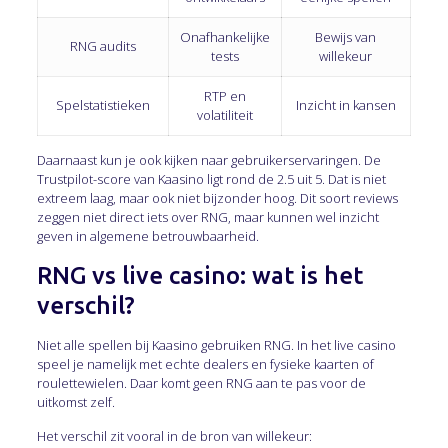
Onafhankelijke
Bewijs van
RNG audits
tests
willekeur
RTP en
Spelstatistieken
Inzicht in kansen
volatiliteit
Daarnaast kun je ook kijken naar gebruikerservaringen. De
Trustpilot-score van Kaasino ligt rond de 2.5 uit 5. Dat is niet
extreem laag, maar ook niet bijzonder hoog. Dit soort reviews
zeggen niet direct iets over RNG, maar kunnen wel inzicht
geven in algemene betrouwbaarheid.
RNG vs live casino: wat is het
verschil?
Niet alle spellen bij Kaasino gebruiken RNG. In het live casino
speel je namelijk met echte dealers en fysieke kaarten of
roulettewielen. Daar komt geen RNG aan te pas voor de
uitkomst zelf.
Het verschil zit vooral in de bron van willekeur: