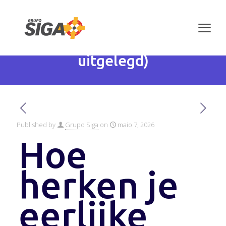
Hoe herken je eerlijke
spellen bij Kaasino (RNG
uitgelegd)
Published by
Grupo Siga
on
maio 7, 2026
Hoe
herken je
eerlijke