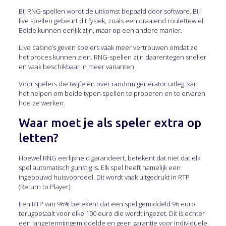
Bij RNG-spellen wordt de uitkomst bepaald door software. Bij
live spellen gebeurt dit fysiek, zoals een draaiend roulettewiel.
Beide kunnen eerlijk zijn, maar op een andere manier.
Live casino’s geven spelers vaak meer vertrouwen omdat ze
het proces kunnen zien. RNG-spellen zijn daarentegen sneller
en vaak beschikbaar in meer varianten.
Voor spelers die twijfelen over random generator uitleg, kan
het helpen om beide typen spellen te proberen en te ervaren
hoe ze werken.
Waar moet je als speler extra op
letten?
Hoewel RNG eerlijkheid garandeert, betekent dat niet dat elk
spel automatisch gunstig is. Elk spel heeft namelijk een
ingebouwd huisvoordeel. Dit wordt vaak uitgedrukt in RTP
(Return to Player).
Een RTP van 96% betekent dat een spel gemiddeld 96 euro
terugbetaalt voor elke 100 euro die wordt ingezet. Dit is echter
een langetermijngemiddelde en geen garantie voor individuele