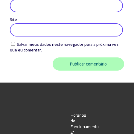
Site
Salvar meus dados neste navegador para a próxima vez
que eu comentar.
Horários
Horários
Horários
Horários
Horários
Horários
Horários
Horários
Horários
de
de
de
de
de
de
de
de
de
Funcionamento:
Funcionamento:
Funcionamento:
Funcionamento:
Funcionamento:
Funcionamento:
Funcionamento:
Funcionamento:
Funcionamento:
2ª
2ª
2ª
2ª
2ª
2ª
2ª
2ª
2ª