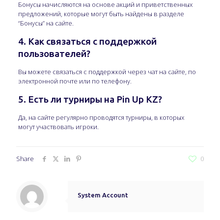
Бонусы начисляются на основе акций и приветственных
предложений, которые могут быть найдены в разделе
“Бонусы” на сайте.
4. Как связаться с поддержкой
пользователей?
Вы можете связаться с поддержкой через чат на сайте, по
электронной почте или по телефону.
5. Есть ли турниры на Pin Up KZ?
Да, на сайте регулярно проводятся турниры, в которых
могут участвовать игроки.
Share
0
System Account