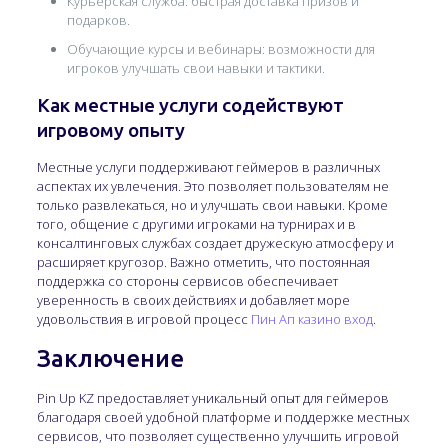
Курьерская служба: быстрая доставка призов и
подарков.
Обучающие курсы и вебинары: возможности для
игроков улучшать свои навыки и тактики.
Как местные услуги содействуют
игровому опыту
Местные услуги поддерживают геймеров в различных
аспектах их увлечения. Это позволяет пользователям не
только развлекаться, но и улучшать свои навыки. Кроме
того, общение с другими игроками на турнирах и в
консалтинговых службах создает дружескую атмосферу и
расширяет кругозор. Важно отметить, что постоянная
поддержка со стороны сервисов обеспечивает
уверенность в своих действиях и добавляет море
удовольствия в игровой процесс
Пин Ап казино вход
.
Заключение
Pin Up KZ предоставляет уникальный опыт для геймеров
благодаря своей удобной платформе и поддержке местных
сервисов, что позволяет существенно улучшить игровой