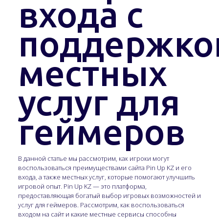
входа с
поддержко
местных
услуг для
геймеров
В данной статье мы рассмотрим, как игроки могут
воспользоваться преимуществами сайта Pin Up KZ и его
входа, а также местных услуг, которые помогают улучшить
игровой опыт. Pin Up KZ — это платформа,
предоставляющая богатый выбор игровых возможностей и
услуг для геймеров. Рассмотрим, как воспользоваться
входом на сайт и какие местные сервисы способны