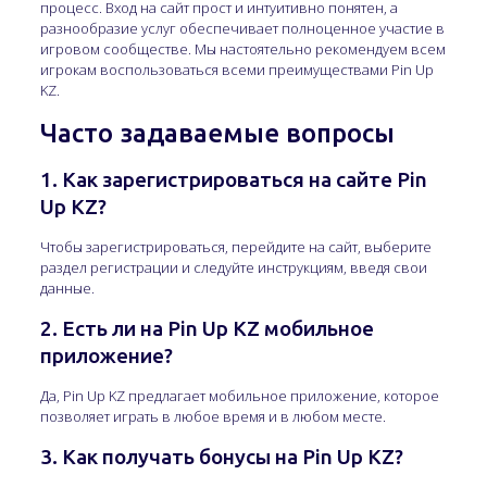
процесс. Вход на сайт прост и интуитивно понятен, а
разнообразие услуг обеспечивает полноценное участие в
игровом сообществе. Мы настоятельно рекомендуем всем
игрокам воспользоваться всеми преимуществами Pin Up
KZ.
Часто задаваемые вопросы
1. Как зарегистрироваться на сайте Pin
Up KZ?
Чтобы зарегистрироваться, перейдите на сайт, выберите
раздел регистрации и следуйте инструкциям, введя свои
данные.
2. Есть ли на Pin Up KZ мобильное
приложение?
Да, Pin Up KZ предлагает мобильное приложение, которое
позволяет играть в любое время и в любом месте.
3. Как получать бонусы на Pin Up KZ?