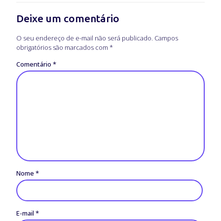
Deixe um comentário
O seu endereço de e-mail não será publicado.
Campos
obrigatórios são marcados com
*
Comentário
*
Nome
*
E-mail
*