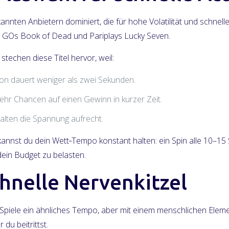
kannten Anbietern dominiert, die für hohe Volatilität und schn
n GOs Book of Dead und Pariplays Lucky Seven.
techen diese Titel hervor, weil:
on dauert weniger als zwei Sekunden.
ehr Chancen auf einen Gewinn in kurzer Zeit.
alten die Spannung aufrecht.
kannst du dein Wett‑Tempo konstant halten: ein Spin alle 10–15 
dein Budget zu belasten.
chnelle Nervenkitzel
‑Spiele ein ähnliches Tempo, aber mit einem menschlichen Eleme
du beitrittst.