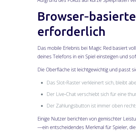
Aufgrund des Fokus auf kurze Spielphasen ve
Browser‑basierte
erforderlich
Das mobile Erlebnis bei Magic Red basiert vol
deines Telefons in ein Spiel einsteigen und so
Die Oberfläche ist leichtgewichtig und passt 
Das Slot‑Raster verkleinert sich, bleibt abe
Der Live‑Chat verschiebt sich für eine thu
Der Zahlungsbutton ist immer oben rechts
Einige Nutzer berichten von gemischter Leistu
—ein entscheidendes Merkmal für Spieler, die