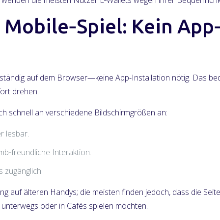
rwenden die meisten Nutzer E‑Wallets wegen ihrer Bequemlichk
 Mobile‑Spiel: Kein Ap
lständig auf dem Browser—keine App-Installation nötig. Das bed
fort drehen.
sich schnell an verschiedene Bildschirmgrößen an:
r lesbar.
mb‑freundliche Interaktion.
 zugänglich.
ng auf älteren Handys; die meisten finden jedoch, dass die Sei
 unterwegs oder in Cafés spielen möchten.