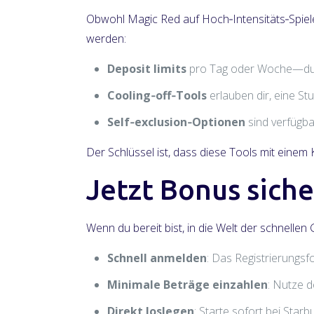
Obwohl Magic Red auf Hoch‑Intensitäts‑Spieler
werden:
Deposit limits
pro Tag oder Woche—du ka
Cooling‑off‑Tools
erlauben dir, eine St
Self‑exclusion‑Optionen
sind verfügba
Der Schlüssel ist, dass diese Tools mit eine
Jetzt Bonus sich
Wenn du bereit bist, in die Welt der schnelle
Schnell anmelden
: Das Registrierungsf
Minimale Beträge einzahlen
: Nutze 
Direkt loslegen
: Starte sofort bei Sta