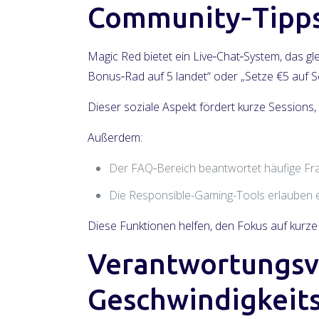
Community‑Tipps 
Magic Red bietet ein Live‑Chat‑System, das glei
Bonus‑Rad auf 5 landet“ oder „Setze €5 auf S
Dieser soziale Aspekt fördert kurze Sessions
Außerdem:
Der FAQ‑Bereich beantwortet häufige Fra
Die Responsible-Gaming-Tools erlauben es
Diese Funktionen helfen, den Fokus auf kurze S
Verantwortungsvo
Geschwindigkeit