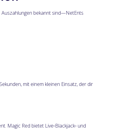
elle Auszahlungen bekannt sind—NetEnts
Sekunden, mit einem kleinen Einsatz, der dir
nt. Magic Red bietet Live‑Blackjack‑ und