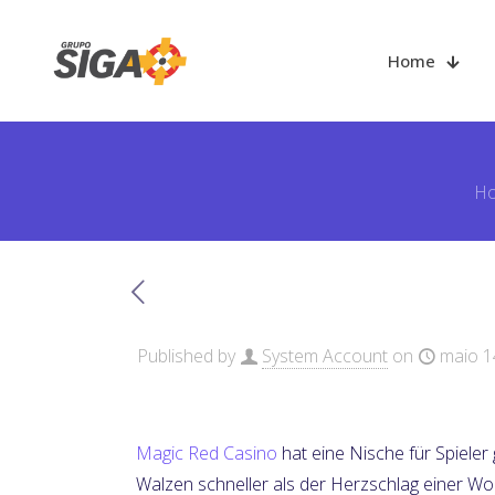
Magic Red C
Home
H
Published by
System Account
on
maio 1
Magic Red Casino
hat eine Nische für Spieler
Walzen schneller als der Herzschlag einer Wo