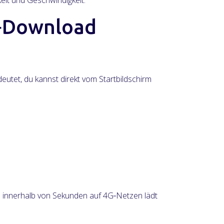
eit und Geschwindigkeit.
p‑Download
eutet, du kannst direkt vom Startbildschirm
te innerhalb von Sekunden auf 4G‑Netzen lädt