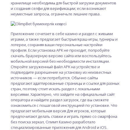
хранилище необходимы для быстрой загрузки документов
и создания селфи для верификации; если возникают
неуместные запросы, ограничьте лишние права.
Приложение сочетает в себе казино и раздел с живыми
играми, а также предлагает быстрые/краш-игры, турниры и
лотереи, сохраняя ваши персональные настройки
профиля. Если установка APK не проходит, попробуйте
скачать браузерную версию сайта или воспользуйтесь
мобильной версией без необходимости инсталляции.
Откройте загруженный файл APK на устройстве и
подтвердите разрешение на установку из неизвестных
источников — если потребуется. Обычно сайты
предлагают адаптированные страницы и ссылки для разных
стран, поэтому стоит искать раздел с локальными
версиями. Характерно, что зайдите на официальный сайт
оператора и найдите раздел загрузок, где вы сможете
ознакомиться с пошаговой инструкцией по установке. Что
предлагает мобильная версия Для игроков, которые
предпочитают делать ставки и играть прямо со смартфона
без поиска зеркал, Олимп Казино разработало
специализированные приложения для Android и iOS.