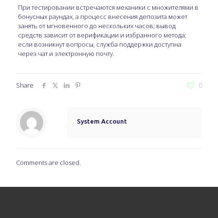
При тестировании встречаются механики с множителями в
бонусных раундах, а процесс внесения депозита может
занять от мгновенного до нескольких часов; вывод
средств зависит от верификации и избранного метода;
если возникнут вопросы, служба поддержки доступна
через чат и электронную почту.
Share
0
System Account
Comments are closed.