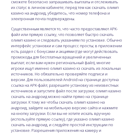
сможете безопасно запрашивать выплаты и отслеживать
их статус в личном кабинете; перед тем как скачать олимп
казино на андроид, убедитесь, что номер телефона и
электронная почта подтверждены.
Существенным является то, что часто предоставляют APK-
файл или прямую ссылку, что позволяет быстро скачать
олимп казино и следовать указаниям по установке. Обычно
интерфейс установки и сам процесс просты; в приложении
есть раздел с бонусами и акциями (где могут действовать
промокоды для бесплатных вращений и увеличенных
выплат; если вам нужен региональный файл), многие
игроки ищут именно олимп казино кз скачать из локальных
источников. Но обязательно проверяйте подписи и
версии. Для пользователей Android на странице доступна
ссылка на APK-файл; разрешите установку из неизвестных
источников и запустите файл после загрузки; олимп казино
скачать на андроид можно найти прямо на странице
загрузки. К тому же чтобы скачать олимп казино на
андроид, зайдите на мобильную версию сайта и нажмите
на кнопку загрузки. Если вы не хотите искать вручную
(используйте прямую ссылку), где указано олимп казино
скачать на андроид, и следуйте простой инструкции по
установке. Разрешения приложения на камеру и