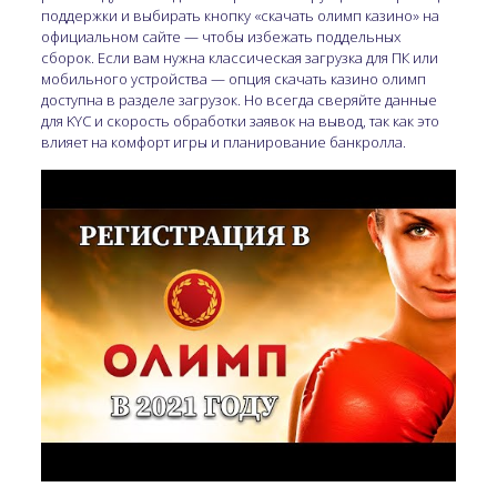
поддержки и выбирать кнопку «скачать олимп казино» на
официальном сайте — чтобы избежать поддельных
сборок. Если вам нужна классическая загрузка для ПК или
мобильного устройства — опция скачать казино олимп
доступна в разделе загрузок. Но всегда сверяйте данные
для KYC и скорость обработки заявок на вывод, так как это
влияет на комфорт игры и планирование банкролла.