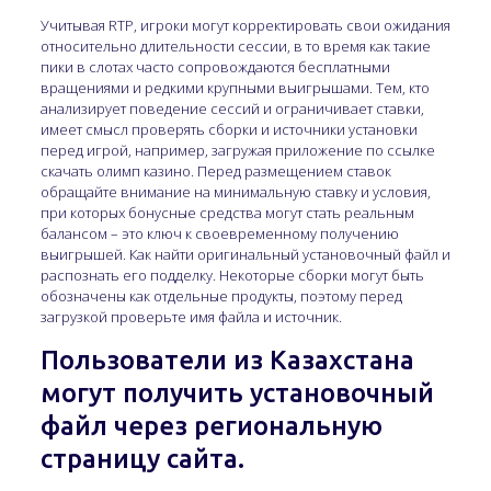
Учитывая RTP, игроки могут корректировать свои ожидания
относительно длительности сессии, в то время как такие
пики в слотах часто сопровождаются бесплатными
вращениями и редкими крупными выигрышами. Тем, кто
анализирует поведение сессий и ограничивает ставки,
имеет смысл проверять сборки и источники установки
перед игрой, например, загружая приложение по ссылке
скачать олимп казино. Перед размещением ставок
обращайте внимание на минимальную ставку и условия,
при которых бонусные средства могут стать реальным
балансом – это ключ к своевременному получению
выигрышей. Как найти оригинальный установочный файл и
распознать его подделку. Некоторые сборки могут быть
обозначены как отдельные продукты, поэтому перед
загрузкой проверьте имя файла и источник.
Пользователи из Казахстана
могут получить установочный
файл через региональную
страницу сайта.