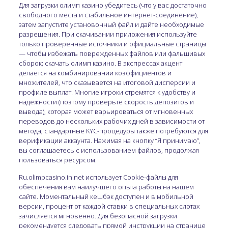
Для загрузки олимп казино убедитесь (что у вас достаточно
свободного места и стабильное интернет-соединение),
затем запустите установочный файл и дайте необходимые
разрешения. При скачивании приложения используйте
только проверенные источники и официальные страницы
— чтобы избежать поврежденных файлов или фальшивых
сборок; скачать олимп казино. В экспрессах акцент
делается на комбинировании коэффициентов и
множителей, что сказывается на итоговой дисперсии и
профиле выплат. Многие игроки стремятся к удобству и
надежности (поэтому проверьте скорость депозитов и
вывода), которая может варьироваться от мгновенных
переводов до нескольких рабочих дней в зависимости от
метода; стандартные KYC-процедуры также потребуются для
верификации аккаунта. Нажимая на кнопку “Я принимаю”,
вы соглашаетесь с использованием файлов, продолжая
пользоваться ресурсом.
Ru.olimpcasino.in.net использует Cookie-файлы для
обеспечения вам наилучшего опыта работы на нашем
сайте. Моментальный кешбэк доступен и в мобильной
версии, процент от каждой ставки в специальных слотах
зачисляется мгновенно. Для безопасной загрузки
рекомендуется следовать прямой инструкции на странице