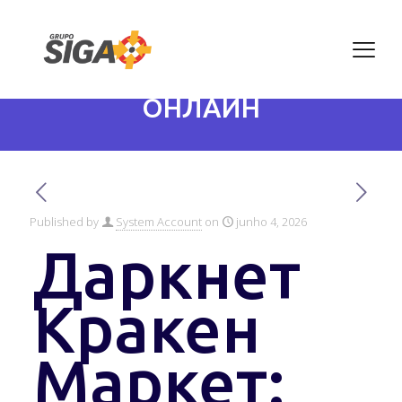
КРАКЕН ДАРКНЕТ САЙТ
ЗАКЛАДКИ МАРКЕТ
ОНЛАЙН
Published by
System Account
on
junho 4, 2026
Даркнет
Кракен
Маркет
: