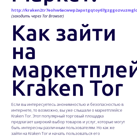
http://kraken2tr7eohw6acwwp2apxtgqtoy67gzggozvuzmglc
(заходить через Tor Browser)
Как зайти
на
маркетпле
Kraken Tor
Если вы интересуетесь анонимностью и безопасностью в
интернете, то возможно, вы уже слышали о маркетплейсе
Kraken Tor. Этот популярный торговый площадка
предлагает широкий выбор товаров и услуг, которые могут
быть интересны различным пользователям. Но как же
зайти на Kraken Tor и начать пользоваться его