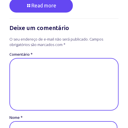
Read more
Deixe um comentário
O seu endereço de e-mail não será publicado.
Campos
obrigatórios são marcados com
*
Comentário
*
Nome
*