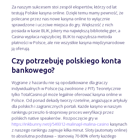
Za naszym sukcesem stoi zespół ekspertów, którzy od lat
testują Polskie kasyna online. Dzięki temu mamy pewność, że
polecane przez nas nowe kasyna online to wyłącznie
sprawdzone i uczciwe miejsca do gry. Większość z nich
posiada w kasie BLIK, Jokery ma największą bibliotekę gier, a
Casina wypłaca najszybciej. BLIK to najszybsza metoda
płatności w Polsce, ale nie wszystkie kasyna międzynarodowe
ją oferują.
Czy potrzebuję polskiego konta
bankowego?
Wygrane z hazardu nie są opodatkowane dla graczy
indywidualnych w Polsce (są zwolnione z PIT). Teoretycznie
tylko TotalCasino.pl może legalnie oferować kasyna online w
Polsce. Od ponad dekady tworzy rzetelne, angażujące artykuły
dla polskich i zagranicznych portali. Każde kasyno w naszym
rankingu przeszło 6-stopniowy proces weryfikacji przez
polskich native speakerów . Rozpoczęcie gry w
https://inkbunny.net/j/549312-malinapl-malina-casino
kasynach
z naszego rankingu zajmuje kilka minut. Sloty (automaty online)
to absolutna podstawa – stanowią 70-80% oferty każdego