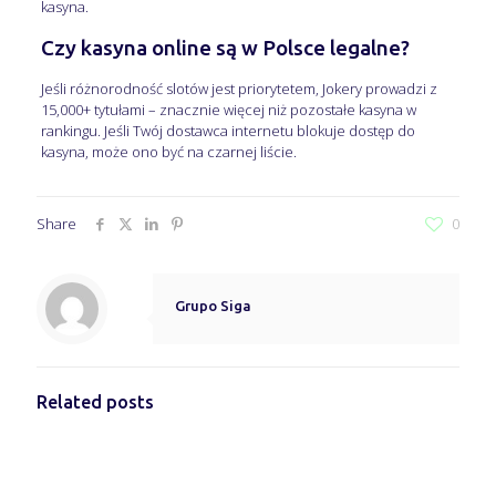
kasyna.
Czy kasyna online są w Polsce legalne?
Jeśli różnorodność slotów jest priorytetem, Jokery prowadzi z
15,000+ tytułami – znacznie więcej niż pozostałe kasyna w
rankingu. Jeśli Twój dostawca internetu blokuje dostęp do
kasyna, może ono być na czarnej liście.
Share
0
Grupo Siga
Related posts