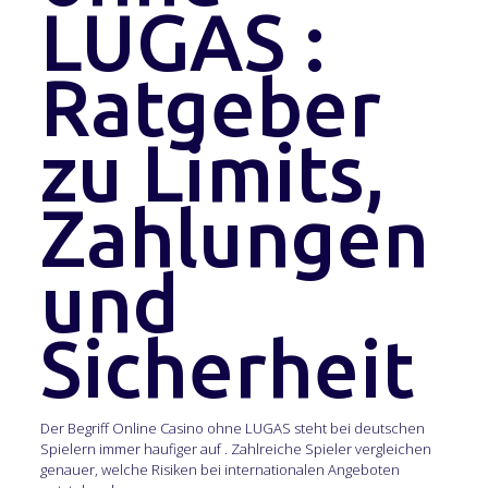
LUGAS :
Ratgeber
zu Limits,
Zahlungen
und
Sicherheit
Der Begriff Online Casino ohne LUGAS steht bei deutschen
Spielern immer haufiger auf . Zahlreiche Spieler vergleichen
genauer, welche Risiken bei internationalen Angeboten