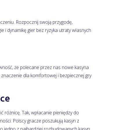
czeniu. Rozpocznij swoją przygodę,
e i dynamikę gier bez ryzyka utraty własnych
pewność, że polecane przez nas nowe kasyna
znaczenie dla komfortowej i bezpiecznej gry
sce
ić różnicę. Tak, wpłacanie pieniędzy do
ności. Polscy gracze poszukują kasyn z
 to jedno z najbardziej rozbudowanych kasyn