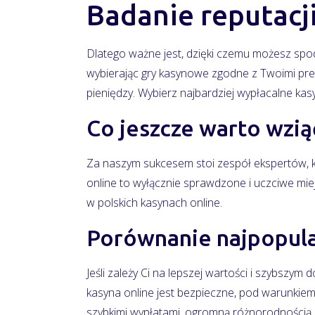
Badanie reputacj
Dlatego ważne jest, dzięki czemu możesz spo
wybierając gry kasynowe zgodne z Twoimi prefe
pieniędzy. Wybierz najbardziej wypłacalne kas
Co jeszcze warto wzi
Za naszym sukcesem stoi zespół ekspertów, k
online to wyłącznie sprawdzone i uczciwe mie
w polskich kasynach online.
Porównanie najpopula
Jeśli zależy Ci na lepszej wartości i szybszy
kasyna online jest bezpieczne, pod warunkiem
szybkimi wypłatami, ogromną różnorodnością g