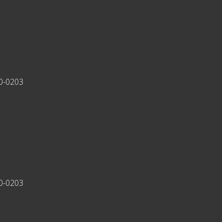
30-0203
30-0203