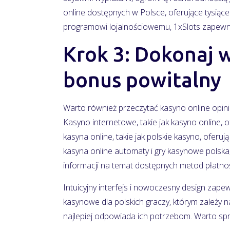
online dostępnych w Polsce, oferujące tysiąc
programowi lojalnościowemu, 1xSlots zapewn
Krok 3: Dokonaj 
bonus powitalny
Warto również przeczytać kasyno online opinie
Kasyno internetowe, takie jak kasyno online, 
kasyna online, takie jak polskie kasyno, oferu
kasyna online automaty i gry kasynowe polska,
informacji na temat dostępnych metod płatnoś
Intuicyjny interfejs i nowoczesny design zap
kasynowe dla polskich graczy, którym zależy
najlepiej odpowiada ich potrzebom. Warto spra