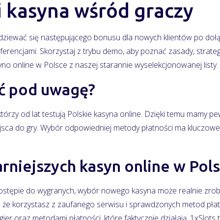
i kasyna wśród graczy
dziewać się następującego bonusu dla nowych klientów po dołą
rencjami. Skorzystaj z trybu demo, aby poznać zasady, strategi
yno online w Polsce z naszej starannie wyselekcjonowanej listy.
ąć pod uwagę?
tórzy od lat testują Polskie kasyna online. Dzięki temu mamy 
jsca do gry. Wybór odpowiedniej metody płatności ma kluczowe 
rniejszych kasyn online w Pol
m dostępie do wygranych, wybór nowego kasyna może realnie zrob
 że korzystasz z zaufanego serwisu i sprawdzonych metod płat
ier oraz metodami płatności, które faktycznie działają. 1xSlots