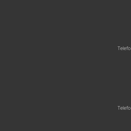
Telefo
Telefo