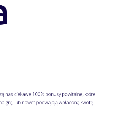
a
zą nas ciekawe 100% bonusy powitalne, które
na grę, lub nawet podwajają wpłaconą kwotę.