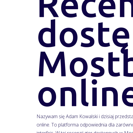
Recen
dostę
Mostb
onlin
Nazywam się Adam Kowalski i dzisiaj przedst
online. To platforma odpowiednia dla zarówno 