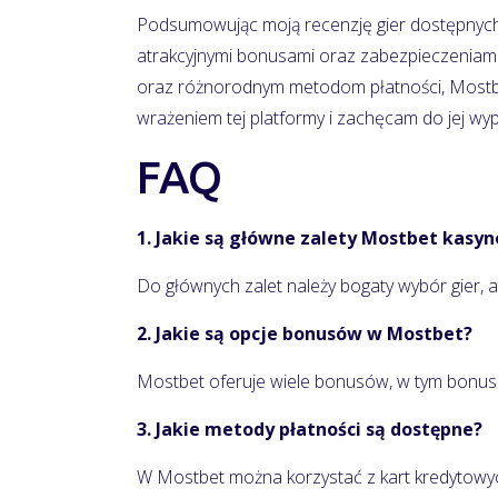
Podsumowując moją recenzję gier dostępnych w
atrakcyjnymi bonusami oraz zabezpieczeniami
oraz różnorodnym metodom płatności, Mostbe
wrażeniem tej platformy i zachęcam do jej w
FAQ
1. Jakie są główne zalety Mostbet kasyn
Do głównych zalet należy bogaty wybór gier, 
2. Jakie są opcje bonusów w Mostbet?
Mostbet oferuje wiele bonusów, w tym bonus 
3. Jakie metody płatności są dostępne?
W Mostbet można korzystać z kart kredytowych