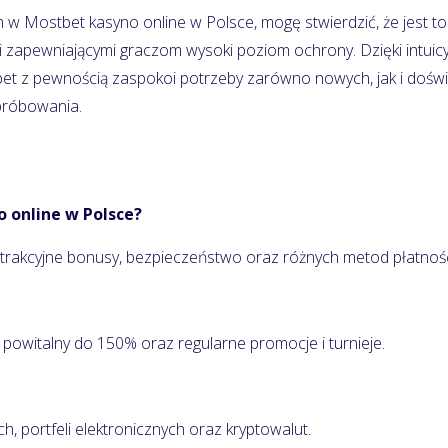
 Mostbet kasyno online w Polsce, mogę stwierdzić, że jest to s
 zapewniającymi graczom wysoki poziom ochrony. Dzięki intuicy
t z pewnością zaspokoi potrzeby zarówno nowych, jak i doświ
ypróbowania.
o online w Polsce?
atrakcyjne bonusy, bezpieczeństwo oraz różnych metod płatnośc
powitalny do 150% oraz regularne promocje i turnieje.
, portfeli elektronicznych oraz kryptowalut.