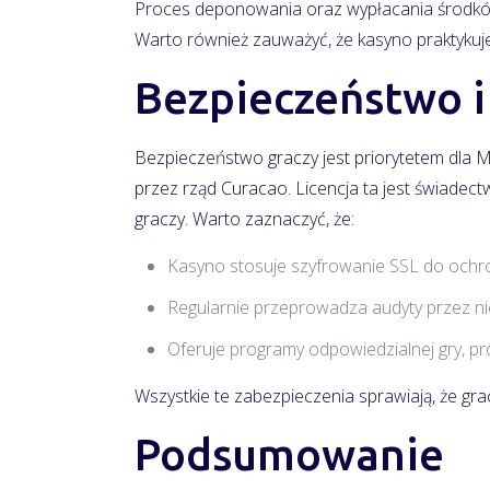
Proces deponowania oraz wypłacania środków je
Warto również zauważyć, że kasyno praktykuje
Bezpieczeństwo i
Bezpieczeństwo graczy jest priorytetem dla M
przez rząd Curacao. Licencja ta jest świadec
graczy. Warto zaznaczyć, że:
Kasyno stosuje szyfrowanie SSL do och
Regularnie przeprowadza audyty przez nie
Oferuje programy odpowiedzialnej gry, p
Wszystkie te zabezpieczenia sprawiają, że gr
Podsumowanie