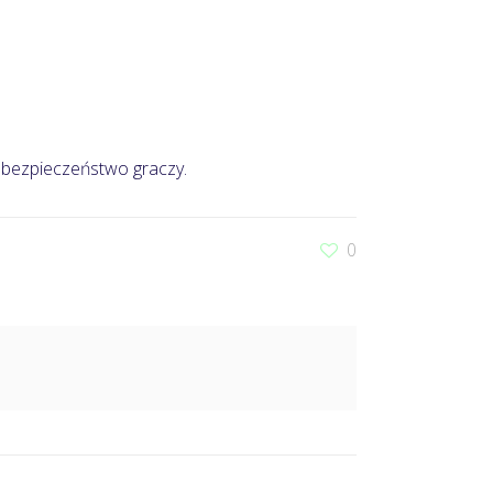
 bezpieczeństwo graczy.
0