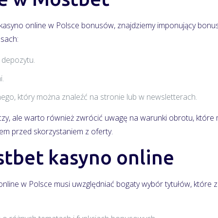
yno online w Polsce bonusów, znajdziemy imponujący bonus p
usach:
 depozytu.
i.
go, który można znaleźć na stronie lub w newsletterach.
zy, ale warto również zwrócić uwagę na warunki obrotu, które m
em przed skorzystaniem z oferty.
tbet kasyno online
nline w Polsce musi uwzględniać bogaty wybór tytułów, które 