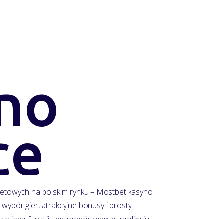
no
ce
netowych na polskim rynku – Mostbet kasyno
wybór gier, atrakcyjne bonusy i prosty