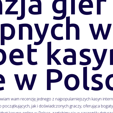
zja gier
pnych w
et kasy
e w Pols
awiam wam recenzję jednego z najpopularniejszych kasyn inter
początkujących, jak i doświadczonych graczy, oferująca bogaty 