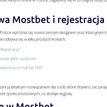
ostbet kasyno online w Polsce, zagłębimy się w szczegóły dotyc
a Mostbet i rejestracja
olsce wyróżnia się nowoczesnym designem oraz intuicyjnym int
nie odbywa się w kilku prostych krokach:
„Rejestracja”.
c swoje dane osobowe.
iadomości e-mail lub SMS.
czyni ją idealnym rozwiązaniem dla osób, które dopiero zaczyna
kont społecznościowych, co dodaje wygody.
je w Mostbet