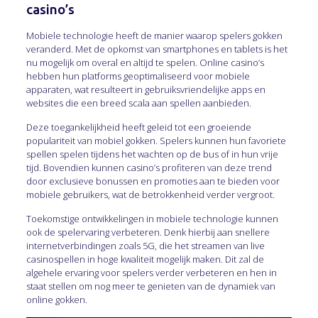
casino’s
Mobiele technologie heeft de manier waarop spelers gokken
veranderd. Met de opkomst van smartphones en tablets is het
nu mogelijk om overal en altijd te spelen. Online casino’s
hebben hun platforms geoptimaliseerd voor mobiele
apparaten, wat resulteert in gebruiksvriendelijke apps en
websites die een breed scala aan spellen aanbieden.
Deze toegankelijkheid heeft geleid tot een groeiende
populariteit van mobiel gokken. Spelers kunnen hun favoriete
spellen spelen tijdens het wachten op de bus of in hun vrije
tijd. Bovendien kunnen casino’s profiteren van deze trend
door exclusieve bonussen en promoties aan te bieden voor
mobiele gebruikers, wat de betrokkenheid verder vergroot.
Toekomstige ontwikkelingen in mobiele technologie kunnen
ook de spelervaring verbeteren. Denk hierbij aan snellere
internetverbindingen zoals 5G, die het streamen van live
casinospellen in hoge kwaliteit mogelijk maken. Dit zal de
algehele ervaring voor spelers verder verbeteren en hen in
staat stellen om nog meer te genieten van de dynamiek van
online gokken.