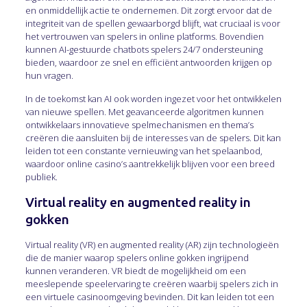
en onmiddellijk actie te ondernemen. Dit zorgt ervoor dat de
integriteit van de spellen gewaarborgd blijft, wat cruciaal is voor
het vertrouwen van spelers in online platforms. Bovendien
kunnen AI-gestuurde chatbots spelers 24/7 ondersteuning
bieden, waardoor ze snel en efficiënt antwoorden krijgen op
hun vragen.
In de toekomst kan AI ook worden ingezet voor het ontwikkelen
van nieuwe spellen. Met geavanceerde algoritmen kunnen
ontwikkelaars innovatieve spelmechanismen en thema’s
creëren die aansluiten bij de interesses van de spelers. Dit kan
leiden tot een constante vernieuwing van het spelaanbod,
waardoor online casino’s aantrekkelijk blijven voor een breed
publiek.
Virtual reality en augmented reality in
gokken
Virtual reality (VR) en augmented reality (AR) zijn technologieën
die de manier waarop spelers online gokken ingrijpend
kunnen veranderen. VR biedt de mogelijkheid om een
meeslepende speelervaring te creëren waarbij spelers zich in
een virtuele casinoomgeving bevinden. Dit kan leiden tot een