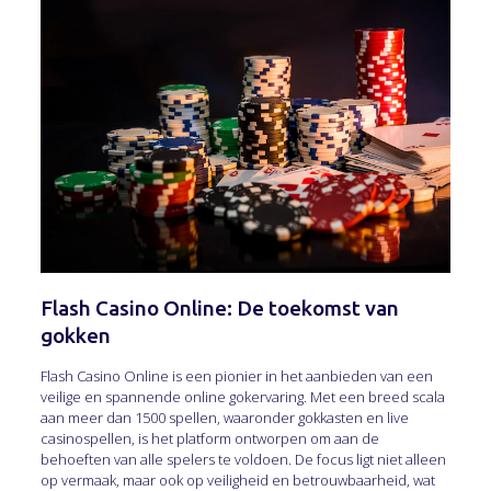
Flash Casino Online: De toekomst van
gokken
Flash Casino Online is een pionier in het aanbieden van een
veilige en spannende online gokervaring. Met een breed scala
aan meer dan 1500 spellen, waaronder gokkasten en live
casinospellen, is het platform ontworpen om aan de
behoeften van alle spelers te voldoen. De focus ligt niet alleen
op vermaak, maar ook op veiligheid en betrouwbaarheid, wat