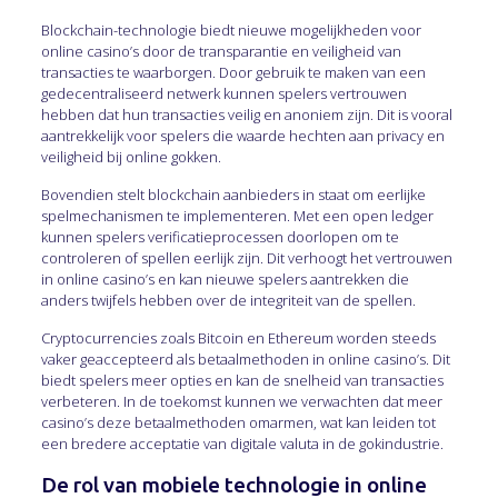
Blockchain-technologie biedt nieuwe mogelijkheden voor
online casino’s door de transparantie en veiligheid van
transacties te waarborgen. Door gebruik te maken van een
gedecentraliseerd netwerk kunnen spelers vertrouwen
hebben dat hun transacties veilig en anoniem zijn. Dit is vooral
aantrekkelijk voor spelers die waarde hechten aan privacy en
veiligheid bij online gokken.
Bovendien stelt blockchain aanbieders in staat om eerlijke
spelmechanismen te implementeren. Met een open ledger
kunnen spelers verificatieprocessen doorlopen om te
controleren of spellen eerlijk zijn. Dit verhoogt het vertrouwen
in online casino’s en kan nieuwe spelers aantrekken die
anders twijfels hebben over de integriteit van de spellen.
Cryptocurrencies zoals Bitcoin en Ethereum worden steeds
vaker geaccepteerd als betaalmethoden in online casino’s. Dit
biedt spelers meer opties en kan de snelheid van transacties
verbeteren. In de toekomst kunnen we verwachten dat meer
casino’s deze betaalmethoden omarmen, wat kan leiden tot
een bredere acceptatie van digitale valuta in de gokindustrie.
De rol van mobiele technologie in online