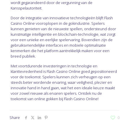
wordt gegarandeerd door de vergunning van de
Kansspelautoriteit.
Door de integratie van innovatieve technologieën blijft Flash
Casino Online vooroplopen in de gokindustrie. Spelers
kunnen genieten van de nieuwste spellen, ondersteund door
kunstmatige intelligentie en blockchain-technologie, wat zorgt
voor een unieke en eerlijke spelervaring. Bovendien zijn de
gebruiksvriendelijke interfaces en mobiele optimalisatie
kenmerken die het platform aantrekkelijk maken voor een
breed publiek.
Met voortdurende investeringen in technologie en
klanttevredenheid is Flash Casino Online goed gepositioneerd
voor de toekomst. Spelers kunnen zich verheugen op een
steeds beter wordende ervaring, waar veiligheid, plezier en
innovatie hand in hand gaan, wat het een ideale keuze maakt
voor zowel nieuwe als ervaren spelers. Ontdek nu de
toekomst van online gokken bij Flash Casino Online!
Share
0