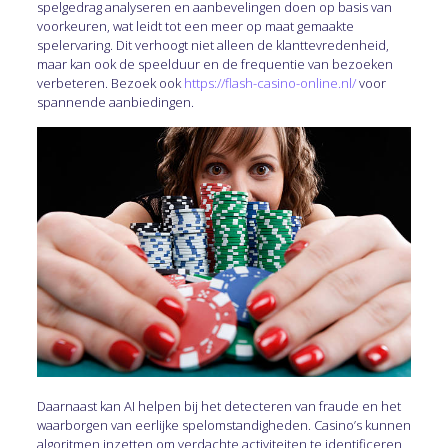
spelgedrag analyseren en aanbevelingen doen op basis van
voorkeuren, wat leidt tot een meer op maat gemaakte
spelervaring. Dit verhoogt niet alleen de klanttevredenheid,
maar kan ook de speelduur en de frequentie van bezoeken
verbeteren. Bezoek ook
https://flash-casino-online.nl/
voor
spannende aanbiedingen.
Daarnaast kan AI helpen bij het detecteren van fraude en het
waarborgen van eerlijke spelomstandigheden. Casino’s kunnen
algoritmen inzetten om verdachte activiteiten te identificeren