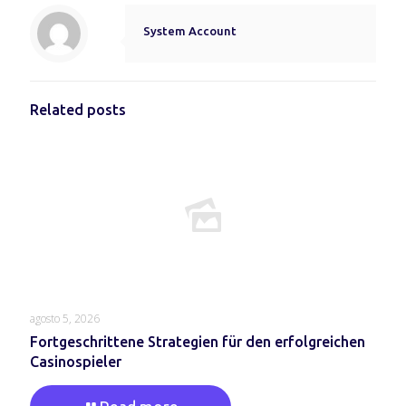
System Account
Related posts
agosto 5, 2026
Fortgeschrittene Strategien für den erfolgreichen
Casinospieler