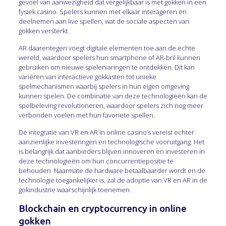
gevoel van aanwezigheid dat vergelijkbaar is met gokken in een
fysiek casino. Spelers kunnen met elkaar interageren en
deelnemen aan live spellen, wat de sociale aspecten van
gokken versterkt.
AR daarentegen voegt digitale elementen toe aan de echte
wereld, waardoor spelers hun smartphone of AR-bril kunnen
gebruiken om nieuwe spelervaringen te ontdekken. Dit kan
variëren van interactieve gokkasten tot unieke
spelmechanismen waarbij spelers in hun eigen omgeving
kunnen spelen. De combinatie van deze technologieën kan de
spelbeleving revolutioneren, waardoor spelers zich nog meer
verbonden voelen met hun favoriete spellen.
De integratie van VR en AR in online casino’s vereist echter
aanzienlijke investeringen en technologische vooruitgang. Het
is belangrijk dat aanbieders blijven innoveren en investeren in
deze technologieën om hun concurrentiepositie te
behouden. Naarmate de hardware betaalbaarder wordt en de
technologie toegankelijker is, zal de adoptie van VR en AR in de
gokindustrie waarschijnlijk toenemen.
Blockchain en cryptocurrency in online
gokken