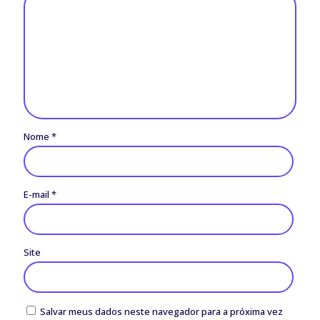
Nome
*
E-mail
*
Site
Salvar meus dados neste navegador para a próxima vez