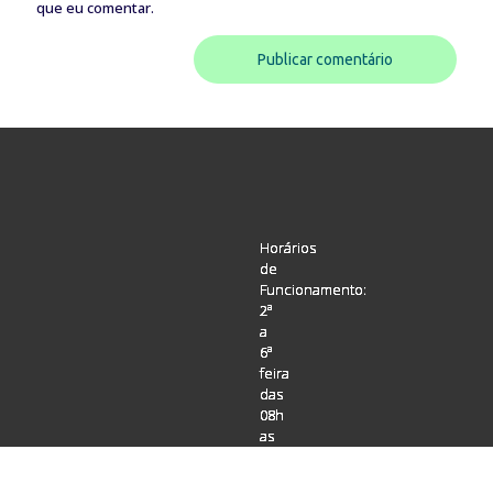
que eu comentar.
Horários
Horários
Horários
Horários
Horários
Horários
Horários
Horários
Horários
de
de
de
de
de
de
de
de
de
Funcionamento:
Funcionamento:
Funcionamento:
Funcionamento:
Funcionamento:
Funcionamento:
Funcionamento:
Funcionamento:
Funcionamento:
2ª
2ª
2ª
2ª
2ª
2ª
2ª
2ª
2ª
a
a
a
a
a
a
a
a
a
6ª
6ª
6ª
6ª
6ª
6ª
6ª
6ª
6ª
feira
feira
feira
feira
feira
feira
feira
feira
feira
das
das
das
das
das
das
das
das
das
08h
08h
08h
08h
08h
08h
08h
08h
08h
as
as
as
as
as
as
as
as
as
18h
18h
18h
18h
18h
18h
18h
18h
18h
Telefone
Telefone
Telefone
Telefone
Telefone
Telefone
Telefone
Telefone
Telefone