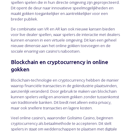
spellen spelen die in hun directe omgeving zijn geprojecteerd.
Dit opent de deur naar innovatieve speelmogelijkheden en
maakt gokken toegankelijker en aantrekkelijker voor een
breder publiek.
De combinatie van VR en AR kan ook nieuwe kansen bieden
voor live dealer spellen, waar spelers de interactie met dealers
kunnen ervaren in een virtuele omgeving. Dit kan een geheel
nieuwe dimensie aan het online gokken toevoegen en de
sociale ervaring van casino’s nabootsen.
Blockchain en cryptocurrency in online
gokken
Blockchain-technologie en cryptocurrency hebben de manier
waarop financiële transacties in de gokindustrie plaatsvinden,
aanzienlijk veranderd. Door gebruik te maken van blockchain
kunnen spelers veilig en anoniem gokken zonder tussenkomst
van traditionele banken. Dit biedt niet alleen extra privacy,
maar ook snellere transacties en lagere kosten.
Veel online casino’s, waaronder Golisimo Casino, beginnen
cryptocurrency als betaalmethode te accepteren. Dit stelt
spelers in staat om weddenschappen te plaatsen met digitale