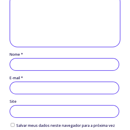
Nome
*
E-mail
*
Site
Salvar meus dados neste navegador para a próxima vez