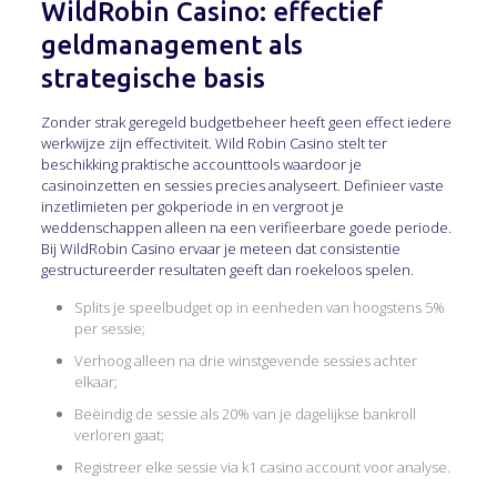
WildRobin Casino: effectief
geldmanagement als
strategische basis
Zonder strak geregeld budgetbeheer heeft geen effect iedere
werkwijze zijn effectiviteit. Wild Robin Casino stelt ter
beschikking praktische accounttools waardoor je
casinoinzetten en sessies precies analyseert. Definieer vaste
inzetlimieten per gokperiode in en vergroot je
weddenschappen alleen na een verifieerbare goede periode.
Bij WildRobin Casino ervaar je meteen dat consistentie
gestructureerder resultaten geeft dan roekeloos spelen.
Splits je speelbudget op in eenheden van hoogstens 5%
per sessie;
Verhoog alleen na drie winstgevende sessies achter
elkaar;
Beëindig de sessie als 20% van je dagelijkse bankroll
verloren gaat;
Registreer elke sessie via k1 casino account voor analyse.