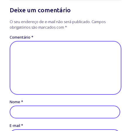
Deixe um comentário
O seu endereço de e-mail não será publicado.
Campos
obrigatórios são marcados com
*
Comentário
*
Nome
*
E-mail
*