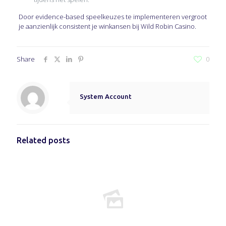
Door evidence-based speelkeuzes te implementeren vergroot
je aanzienlijk consistent je winkansen bij Wild Robin Casino.
Share
0
System Account
Related posts