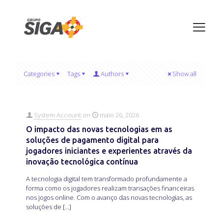
13
Categories
Tags
Authors
Show all
System Account
on
maio 26, 2026
O impacto das novas tecnologias em as
soluções de pagamento digital para
jogadores iniciantes e experientes através da
inovação tecnológica contínua
A tecnologia digital tem transformado profundamente a
forma como os jogadores realizam transações financeiras
nos jogos online. Com o avanço das novas tecnologias, as
soluções de
[…]