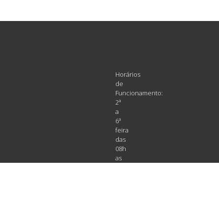
Horários
de
Funcionamento:
2ª
a
6ª
feira
das
08h
as
18h
Telefone
fixo:
(11)
4704-
7316/6321