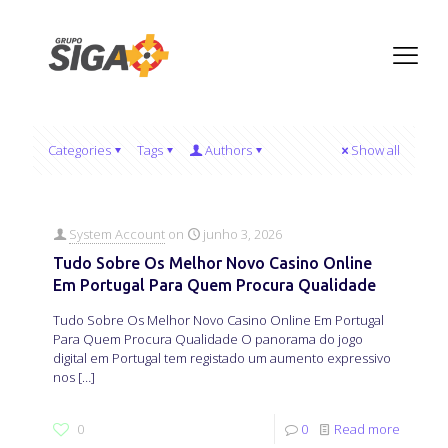
novos-casinos-2026
Categories
Tags
Authors
Show all
System Account
on
junho 3, 2026
Tudo Sobre Os Melhor Novo Casino Online
Em Portugal Para Quem Procura Qualidade
Tudo Sobre Os Melhor Novo Casino Online Em Portugal
Para Quem Procura Qualidade O panorama do jogo
digital em Portugal tem registado um aumento expressivo
nos
[…]
0
0
Read more