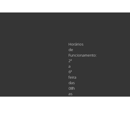
Horários
de
Funcionamento:
2ª
a
6ª
feira
das
08h
as
18h
Telefone
fixo:
(11)
4704-
7316/6321