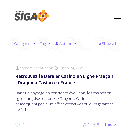
casinos en ligne français
Categories
Tags
Authors
Show all
System Account
on
junho 24, 2026
Retrouvez le Dernier Casino en Ligne Français
: Dragonia Casino en France
Dans un paysage en constante évolution, les casinos en
ligne française tels que le Dragonia Casino se
démarquent par leurs offres attractives et leurs garanties
de
[…]
0
0
Read more