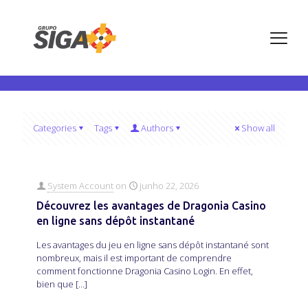
dragonia casino bonus sans
dépôt
Categories
Tags
Authors
Show all
System Account
on
junho 22, 2026
Découvrez les avantages de Dragonia Casino
en ligne sans dépôt instantané
Les avantages du jeu en ligne sans dépôt instantané sont
nombreux, mais il est important de comprendre
comment fonctionne Dragonia Casino Login. En effet,
bien que
[…]