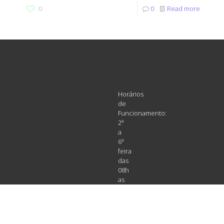
0
0
Read more
Horários
de
Funcionamento:
2ª
a
6ª
feira
das
08h
as
18h
Telefone
fixo:
(11)